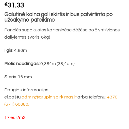
€
31.33
Galutinė kaina gali skirtis ir bus patvirtinta po
užsakymo pateikimo
Panelės supakuotos kartoninėse dėžėse po 8 vnt (vienos
dailylentės svoris 6kg)
Ilgis:
4,80m
Plotis naudingas:
0,384m (38,4cm)
Storis:
16 mm
Daugiau informacijos
el.paštu
admin@grupinispirkimas.lt
arba telefonu:
+370
(671) 60080.
17 eur/m2