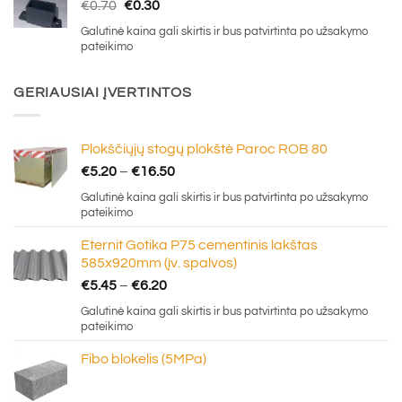
Original
Current
€
0.70
€
0.30
price
price
Galutinė kaina gali skirtis ir bus patvirtinta po užsakymo
was:
is:
pateikimo
€0.70.
€0.30.
GERIAUSIAI ĮVERTINTOS
Plokščiųjų stogų plokštė Paroc ROB 80
Price
€
5.20
–
€
16.50
range:
Galutinė kaina gali skirtis ir bus patvirtinta po užsakymo
€5.20
pateikimo
through
Eternit Gotika P75 cementinis lakštas
€16.50
585x920mm (įv. spalvos)
Price
€
5.45
–
€
6.20
range:
Galutinė kaina gali skirtis ir bus patvirtinta po užsakymo
€5.45
pateikimo
through
Fibo blokelis (5MPa)
€6.20