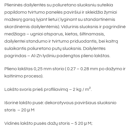
Plieninės dailylentės su poliuretano sluoksniu suteikia
papildomo tvirtumo panelės paviršiui ir skleidžia žymiai
mažesnį garsą lyjant lietui ( lyginant su standartinėmis
skardinėmis dailylentėmis). Vidurinis sluoksnis ir pagrindinė
medžiaga – ugniai atsparus, kietas, šiltinamasis,
dailylentei standumo ir tvirtumo priduodantis, bei kaitrą
sulaikantis poliuretano putų sluoksnis. Dailylentės
pagrindas – Al-Zn lydiniu padengtas plieno lakštas.
Plieno lakštas 0,25 mm storio ( 0.27 – 0.28 mm po dažymo ir
kaitinimo proceso).
Lakšto svoris prieš profiliavimą – 2 kg / m².
Išorinė lakšto pusė: dekoratyvaus paviršiaus sluoksnio
storis – 20 μ M
Vidinės lakšto pusės dažų storis – 5 20 μ M;