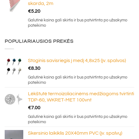
skarda, 2m
€
5.20
Galutinė kaina gali skirtis ir bus patvirtinta po užsakymo
pateikimo
POPULIARIAUSIOS PREKĖS
Stoginis savisriegis į medį 4,8x25 (įv. spalvos)
€
8.30
Galutinė kaina gali skirtis ir bus patvirtinta po užsakymo
pateikimo
Lėkštutė termoizoliacinėms medžiagoms tvirtinti
TDP-60, WKRET-MET 100vnt
€
7.00
Galutinė kaina gali skirtis ir bus patvirtinta po užsakymo
pateikimo
Skersinio laikiklis 20X40mm PVC (įv. spalvų)