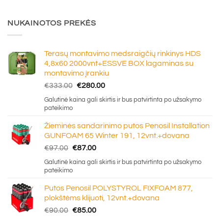
NUKAINOTOS PREKĖS
Terasų montavimo medsraigčių rinkinys HDS
4,8x60 2000vnt+ESSVE BOX lagaminas su
montavimo įrankiu
Original
Current
€
333.00
€
280.00
price
price
Galutinė kaina gali skirtis ir bus patvirtinta po užsakymo
was:
is:
pateikimo
€333.00.
€280.00.
Žieminės sandarinimo putos Penosil Installation
GUNFOAM 65 Winter 191, 12vnt.+dovana
Original
Current
€
97.00
€
87.00
price
price
Galutinė kaina gali skirtis ir bus patvirtinta po užsakymo
was:
is:
pateikimo
€97.00.
€87.00.
Putos Penosil POLYSTYROL FIXFOAM 877,
plokštėms klijuoti, 12vnt.+dovana
Original
Current
€
90.00
€
85.00