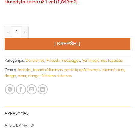
Nurodyta kaina už 1 vnt (1,843m2).
produkto kiekis: Plieninė dailylentė 4800x384x16 PILKA su poliureta
Į KREPŠELĮ
Kategorijos:
Dailylentės
,
Fasado medžiagos
,
Ventiliuojamas fasadas
Žymos:
fasadai
,
fasado šiltinimas
,
pastatų apšiltinimas
,
plieninė sienų
danga
,
sienų danga
,
šiltinimo sistemos
APRAŠYMAS
ATSILIEPIMAI (0)