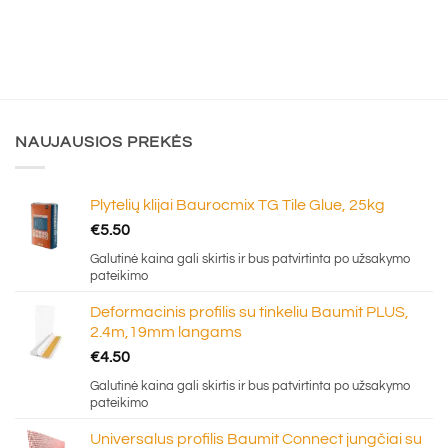
€64.95
NAUJAUSIOS PREKĖS
Plytelių klijai Baurocmix TG Tile Glue, 25kg
€
5.50
Galutinė kaina gali skirtis ir bus patvirtinta po užsakymo
pateikimo
Deformacinis profilis su tinkeliu Baumit PLUS,
2.4m,19mm langams
€
4.50
Galutinė kaina gali skirtis ir bus patvirtinta po užsakymo
pateikimo
Universalus profilis Baumit Connect jungčiai su