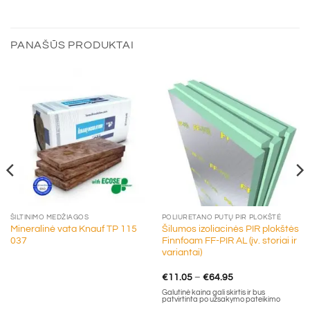
PANAŠŪS PRODUKTAI
ŠILTINIMO MEDŽIAGOS
POLIURETANO PUTŲ PIR PLOKŠTĖ
Mineralinė vata Knauf TP 115
Šilumos izoliacinės PIR plokštės
037
Finnfoam FF-PIR AL (įv. storiai ir
variantai)
Price
€
11.05
–
€
64.95
range:
Galutinė kaina gali skirtis ir bus
€11.05
patvirtinta po užsakymo pateikimo
through