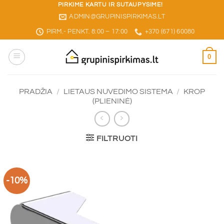
Skip
PIRKIME KARTU IR SUTAUPYSIME!
ADMIN@GRUPINISPIRKIMAS.LT
to
content
PIRM.- PENKT. 8:00 – 17:00
+370 (671) 60080
0
PRADŽIA
/
LIETAUS NUVEDIMO SISTEMA
/
KROP
(PLIENINĖ)
FILTRUOTI
-10%