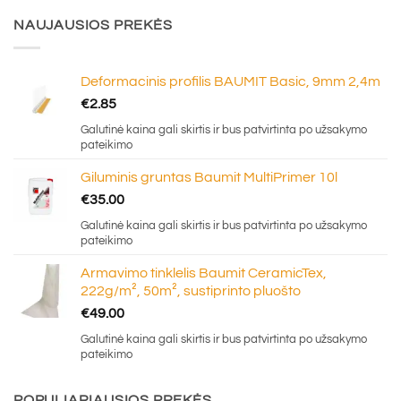
NAUJAUSIOS PREKĖS
Deformacinis profilis BAUMIT Basic, 9mm 2,4m
€
2.85
Galutinė kaina gali skirtis ir bus patvirtinta po užsakymo
pateikimo
Giluminis gruntas Baumit MultiPrimer 10l
€
35.00
Galutinė kaina gali skirtis ir bus patvirtinta po užsakymo
pateikimo
Armavimo tinklelis Baumit CeramicTex,
222g/m², 50m², sustiprinto pluošto
€
49.00
Galutinė kaina gali skirtis ir bus patvirtinta po užsakymo
pateikimo
POPULIARIAUSIOS PREKĖS