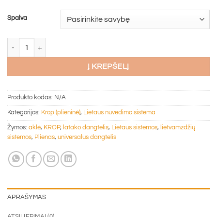
Spalva
produkto kiekis: Plieninis universalus dangtelis - aklė KROP
Į KREPŠELĮ
Produkto kodas:
N/A
Kategorijos:
Krop (plieninė)
,
Lietaus nuvedimo sistema
Žymos:
aklė
,
KROP
,
latako dangtelis
,
Lietaus sistemos
,
lietvamzdžių
sistemos
,
Plienas
,
universalus dangtelis
APRAŠYMAS
ATSILIEPIMAI (0)