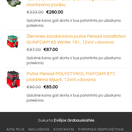
montavimo įrankiu
Original
Current
€
333.00
€
280.00
price
price
Galutinė kaina gali skirtis ir bus patvirtinta po užsakymo
was:
is:
pateikimo
€333.00.
€280.00.
Žieminės sandarinimo putos Penosil Installation
GUNFOAM 65 Winter 191, 12vnt.+dovana
Original
Current
€
97.00
€
87.00
price
price
Galutinė kaina gali skirtis ir bus patvirtinta po užsakymo
was:
is:
pateikimo
€97.00.
€87.00.
Putos Penosil POLYSTYROL FIXFOAM 877,
plokštėms klijuoti, 12vnt.+dovana
Original
Current
€
90.00
€
85.00
price
price
Galutinė kaina gali skirtis ir bus patvirtinta po užsakymo
was:
is:
pateikimo
€90.00.
€85.00.
Sukurta
Evilijos Grabauskaitės
APIE MUS
NAUJIENOS
KONTAKTAI
PIRKIMAS IŠSIMOKĖTINAI