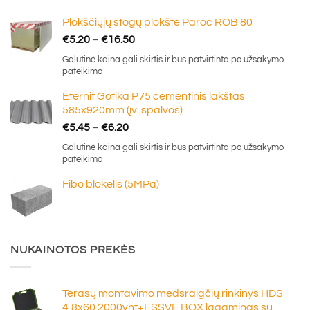
Plokščiųjų stogų plokštė Paroc ROB 80
Price
€
5.20
–
€
16.50
range:
Galutinė kaina gali skirtis ir bus patvirtinta po užsakymo
€5.20
pateikimo
through
Eternit Gotika P75 cementinis lakštas
€16.50
585x920mm (įv. spalvos)
Price
€
5.45
–
€
6.20
range:
Galutinė kaina gali skirtis ir bus patvirtinta po užsakymo
€5.45
pateikimo
through
Fibo blokelis (5MPa)
€6.20
NUKAINOTOS PREKĖS
Terasų montavimo medsraigčių rinkinys HDS
4,8x60 2000vnt+ESSVE BOX lagaminas su