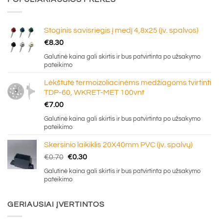
Stoginis savisriegis į medį 4,8x25 (įv. spalvos)
€
8.30
Galutinė kaina gali skirtis ir bus patvirtinta po užsakymo
pateikimo
Lėkštutė termoizoliacinėms medžiagoms tvirtinti
TDP-60, WKRET-MET 100vnt
€
7.00
Galutinė kaina gali skirtis ir bus patvirtinta po užsakymo
pateikimo
Skersinio laikiklis 20X40mm PVC (įv. spalvų)
Original
Current
€
0.70
€
0.30
price
price
Galutinė kaina gali skirtis ir bus patvirtinta po užsakymo
was:
is:
pateikimo
€0.70.
€0.30.
GERIAUSIAI ĮVERTINTOS