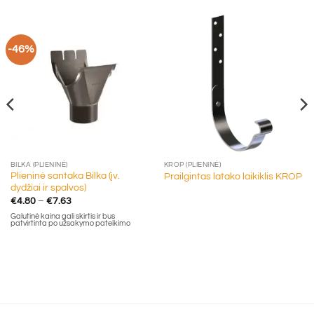
-46%
BILKA (PLIENINĖ)
KROP (PLIENINĖ)
Plieninė santaka Bilka (įv.
Prailgintas latako laikiklis KROP
dydžiai ir spalvos)
Price
€
4.80
–
€
7.63
range:
Galutinė kaina gali skirtis ir bus
€4.80
patvirtinta po užsakymo pateikimo
through
€7.63