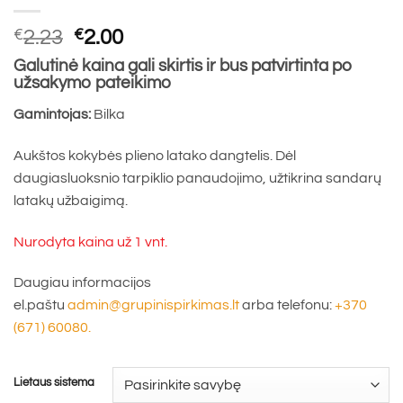
Original
Current
€
2.23
€
2.00
price
price
Galutinė kaina gali skirtis ir bus patvirtinta po
was:
is:
užsakymo pateikimo
€2.23.
€2.00.
Gamintojas:
Bilka
Aukštos kokybės plieno latako dangtelis. Dėl
daugiasluoksnio tarpiklio panaudojimo, užtikrina sandarų
latakų užbaigimą.
Nurodyta kaina už 1 vnt.
Daugiau informacijos
el.paštu
admin@grupinispirkimas.lt
arba telefonu:
+370
(671) 60080.
Lietaus sistema