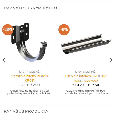
DAŽNAI PERKAMA KARTU...
-23%
-6%
KROP (PLIENINĖ)
KROP (PLIENINĖ)
Metalinis latako laikiklis
Plieninis latakas KROP (įv.
KROP
ilgiai ir spalvos)
Original
Current
Price
€
2.61
€
2.00
€
13.20
–
€
17.60
price
price
range:
Galutinė kaina gali skirtis ir bus
Galutinė kaina gali skirtis ir bus
was:
is:
€13.20
patvirtinta po užsakymo pateikimo
patvirtinta po užsakymo pateikimo
€2.61.
€2.00.
through
€17.60
PANAŠŪS PRODUKTAI