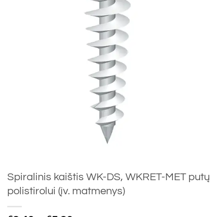
Spiralinis kaištis WK-DS, WKRET-MET putų
polistirolui (įv. matmenys)