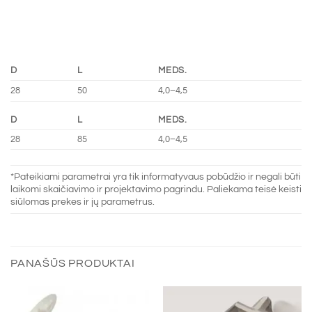
D
L
MEDS.
28
50
4,0–4,5
D
L
MEDS.
28
85
4,0–4,5
*Pateikiami parametrai yra tik informatyvaus pobūdžio ir negali būti
laikomi skaičiavimo ir projektavimo pagrindu. Paliekama teisė keisti
siūlomas prekes ir jų parametrus.
PANAŠŪS PRODUKTAI