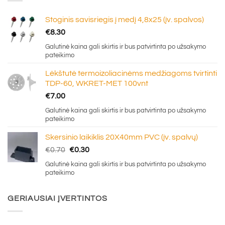
Stoginis savisriegis į medį 4,8x25 (įv. spalvos)
€
8.30
Galutinė kaina gali skirtis ir bus patvirtinta po užsakymo
pateikimo
Lėkštutė termoizoliacinėms medžiagoms tvirtinti
TDP-60, WKRET-MET 100vnt
€
7.00
Galutinė kaina gali skirtis ir bus patvirtinta po užsakymo
pateikimo
Skersinio laikiklis 20X40mm PVC (įv. spalvų)
Original
Current
€
0.70
€
0.30
price
price
Galutinė kaina gali skirtis ir bus patvirtinta po užsakymo
was:
is:
pateikimo
€0.70.
€0.30.
GERIAUSIAI ĮVERTINTOS