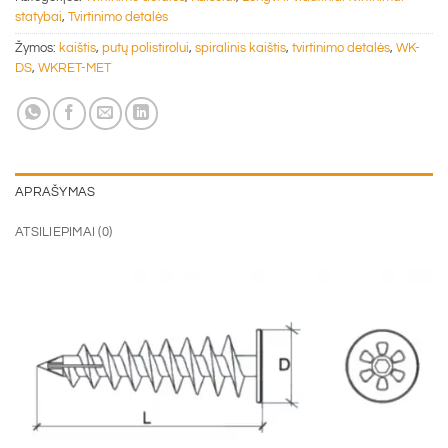
statybai
,
Tvirtinimo detalės
Žymos:
kaištis
,
putų polistirolui
,
spiralinis kaištis
,
tvirtinimo detalės
,
WK-
DS
,
WKRET-MET
APRAŠYMAS
ATSILIEPIMAI (0)