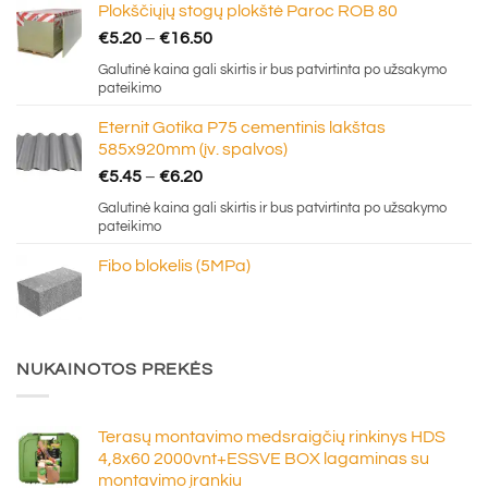
Plokščiųjų stogų plokštė Paroc ROB 80
Price
€
5.20
–
€
16.50
range:
Galutinė kaina gali skirtis ir bus patvirtinta po užsakymo
€5.20
pateikimo
through
Eternit Gotika P75 cementinis lakštas
€16.50
585x920mm (įv. spalvos)
Price
€
5.45
–
€
6.20
range:
Galutinė kaina gali skirtis ir bus patvirtinta po užsakymo
€5.45
pateikimo
through
Fibo blokelis (5MPa)
€6.20
NUKAINOTOS PREKĖS
Terasų montavimo medsraigčių rinkinys HDS
4,8x60 2000vnt+ESSVE BOX lagaminas su
montavimo įrankiu