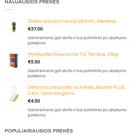
NAUJAUSIOS PREKĖS
Žirklės skardai Freund 280mm, išlenktos,
€
37.00
Galutinė kaina gali skirtis ir bus patvirtinta po užsakymo
pateikimo
Plytelių klijai Baurocmix TG Tile Glue, 25kg
€
5.50
Galutinė kaina gali skirtis ir bus patvirtinta po užsakymo
pateikimo
Deformacinis profilis su tinkeliu Baumit PLUS,
2.4m,19mm langams
€
4.50
Galutinė kaina gali skirtis ir bus patvirtinta po užsakymo
pateikimo
POPULIARIAUSIOS PREKĖS