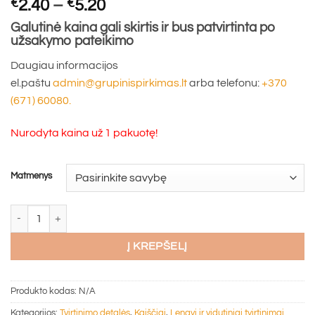
Price
€
2.40
–
€
5.20
range:
Galutinė kaina gali skirtis ir bus patvirtinta po
€2.40
užsakymo pateikimo
through
Daugiau informacijos
€5.20
el.paštu
admin@grupinispirkimas.lt
arba telefonu:
+370
(671) 60080.
Nurodyta kaina už 1 pakuotę!
Matmenys
produkto kiekis: Spiralinis kaištis WK-DS, WKRET-MET putų polistirolui
Į KREPŠELĮ
Produkto kodas:
N/A
Kategorijos:
Tvirtinimo detalės
,
Kaiščiai
,
Lengvi ir vidutiniai tvirtinimai