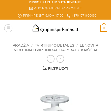
Skip
PIRKIME KARTU IR SUTAUPYSIME!
ADMIN@GRUPINISPIRKIMAS.LT
to
content
PIRM.- PENKT. 8:00 – 17:00
+370 (671) 60080
0
PRADŽIA
/
TVIRTINIMO DETALĖS
/
LENGVI IR
VIDUTINIAI TVIRTINIMAI STATYBAI
/
KAIŠČIAI
FILTRUOTI