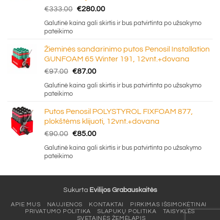
Original
Current
€
333.00
€
280.00
price
price
Galutinė kaina gali skirtis ir bus patvirtinta po užsakymo
was:
is:
pateikimo
€333.00.
€280.00.
Žieminės sandarinimo putos Penosil Installation
GUNFOAM 65 Winter 191, 12vnt.+dovana
Original
Current
€
97.00
€
87.00
price
price
Galutinė kaina gali skirtis ir bus patvirtinta po užsakymo
was:
is:
pateikimo
€97.00.
€87.00.
Putos Penosil POLYSTYROL FIXFOAM 877,
plokštėms klijuoti, 12vnt.+dovana
Original
Current
€
90.00
€
85.00
price
price
Galutinė kaina gali skirtis ir bus patvirtinta po užsakymo
was:
is:
pateikimo
€90.00.
€85.00.
Sukurta
Evilijos Grabauskaitės
APIE MUS
NAUJIENOS
KONTAKTAI
PIRKIMAS IŠSIMOKĖTINAI
PRIVATUMO POLITIKA
SLAPUKŲ POLITIKA
TAISYKLĖS
SVETAINĖS ŽEMĖLAPIS