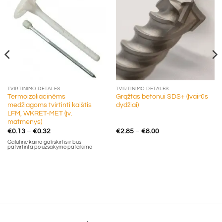
TVIRTINIMO DETALĖS
TVIRTINIMO DETALĖS
Termoizoliacinėms
Grąžtas betonui SDS+ (įvairūs
medžiagoms tvirtinti kaištis
dydžiai)
LFM, WKRET-MET (įv.
matmenys)
Price
Price
€
0.13
–
€
0.32
€
2.85
–
€
8.00
range:
range:
Galutinė kaina gali skirtis ir bus
€0.13
€2.85
patvirtinta po užsakymo pateikimo
through
through
€0.32
€8.00