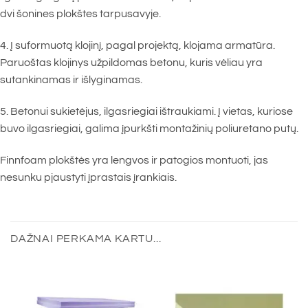
dvi šonines plokštes tarpusavyje.
4. Į suformuotą klojinį, pagal projektą, klojama armatūra.
Paruoštas klojinys užpildomas betonu, kuris vėliau yra
sutankinamas ir išlyginamas.
5. Betonui sukietėjus, ilgasriegiai ištraukiami. Į vietas, kuriose
buvo ilgasriegiai, galima įpurkšti montažinių poliuretano putų.
Finnfoam plokštės yra lengvos ir patogios montuoti, jas
nesunku pjaustyti įprastais įrankiais.
DAŽNAI PERKAMA KARTU...