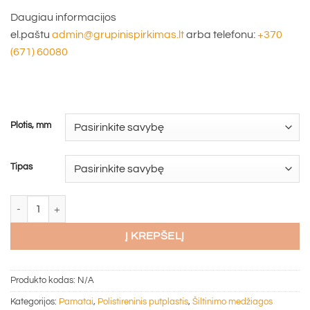
Daugiau informacijos
el.paštu
admin@grupinispirkimas.lt
arba telefonu:
+370
(671) 60080
Plotis, mm
Tipas
produkto kiekis: U formos liktiniai klojiniai Finnfoam(įv. dydžių)
Į KREPŠELĮ
Produkto kodas:
N/A
Kategorijos:
Pamatai
,
Polistireninis putplastis
,
Šiltinimo medžiagos