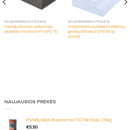
POLISTIRENINIS PUTPLASTIS
POLISTIRENINIS PUTPLASTIS
Fasadų šilumos izoliacinės
Polistireninis putplastis šildomų
plokštės Finnfoam FF EPS 70
grindų šiltinimui EPS 80 (įv.
storiai)
NAUJAUSIOS PREKĖS
Plytelių klijai Baurocmix TG Tile Glue, 25kg
€
5.50