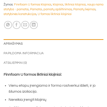
Žymos:
Finnfoam U formos klojiniai
,
klojiniai
,
liktiniai klojiniai
,
naujo namo
statyba - pamatai
,
Pamatai
,
pamatų apšiltinimas
,
Pamatų liejimas
,
statybinės konstrukcijos
,
U formos liktiniai klojiniai
APRAŠYMAS
PAPILDOMA INFORMACIJA
ATSILIEPIMAI (0)
Finnfoam U formos liktiniai klojiniai:
Vienu etapu įrengiama ir forma rostverkui išlieti, ir jo
šilumos izoliacija.
Nereikia įrengti klojinių