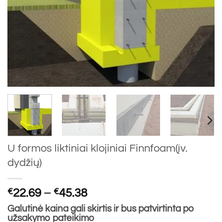
U formos liktiniai klojiniai Finnfoam(įv.
dydžių)
Price
€
22.69
–
€
45.38
range:
Galutinė kaina gali skirtis ir bus patvirtinta po
€22.69
užsakymo pateikimo