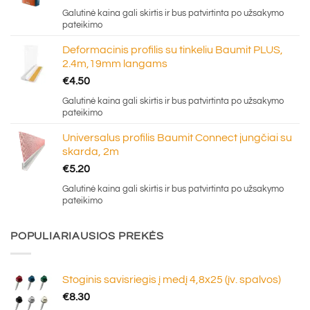
Galutinė kaina gali skirtis ir bus patvirtinta po užsakymo
pateikimo
Deformacinis profilis su tinkeliu Baumit PLUS,
2.4m,19mm langams
€
4.50
Galutinė kaina gali skirtis ir bus patvirtinta po užsakymo
pateikimo
Universalus profilis Baumit Connect jungčiai su
skarda, 2m
€
5.20
Galutinė kaina gali skirtis ir bus patvirtinta po užsakymo
pateikimo
POPULIARIAUSIOS PREKĖS
Stoginis savisriegis į medį 4,8x25 (įv. spalvos)
€
8.30