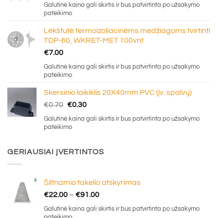
Galutinė kaina gali skirtis ir bus patvirtinta po užsakymo
pateikimo
Lėkštutė termoizoliacinėms medžiagoms tvirtinti
TDP-60, WKRET-MET 100vnt
€
7.00
Galutinė kaina gali skirtis ir bus patvirtinta po užsakymo
pateikimo
Skersinio laikiklis 20X40mm PVC (įv. spalvų)
Original
Current
€
0.70
€
0.30
price
price
Galutinė kaina gali skirtis ir bus patvirtinta po užsakymo
was:
is:
pateikimo
€0.70.
€0.30.
GERIAUSIAI ĮVERTINTOS
Šiltnamio takelio atskyrimas
Price
€
22.00
–
€
91.00
range:
Galutinė kaina gali skirtis ir bus patvirtinta po užsakymo
€22.00
pateikimo