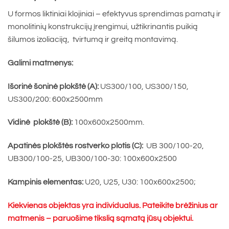
through
U formos liktiniai klojiniai – efektyvus sprendimas pamatų ir
€45.38
monolitinių konstrukcijų įrengimui, užtikrinantis puikią
šilumos izoliaciją, tvirtumą ir greitą montavimą.
Galimi matmenys:
Išorinė šoninė plokštė (A):
US300/100, US300/150,
US300/200: 600x2500mm
Vidinė plokštė (B):
100x600x2500mm.
Apatinės plokštės rostverko plotis (C):
UB 300/100-20,
UB300/100-25, UB300/100-30: 100x600x2500
Kampinis elementas:
U20, U25, U30: 100x600x2500;
Kiekvienas objektas yra individualus. Pateikite brėžinius ar
matmenis – paruošime tikslią sąmatą jūsų objektui.