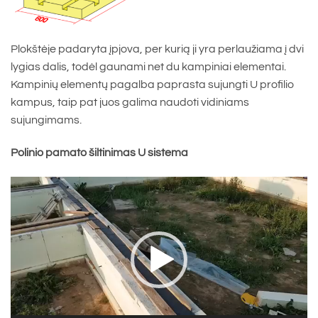
Plokštėje padaryta įpjova, per kurią ji yra perlaužiama į dvi
lygias dalis, todėl gaunami net du kampiniai elementai.
Kampinių elementų pagalba paprasta sujungti U profilio
kampus, taip pat juos galima naudoti vidiniams
sujungimams.
Polinio pamato šiltinimas U sistema
Video
grotuvas