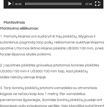
00:00
07:48
Montavimas
Montavimo eiliškumas:
1. Pamatų klojiniai yra sudaryti iš trijų plokščių. Išlyginus ir
sutankinus pagrindą tarp polių, reikiamame aukštyje klojama
apatinė U formos liktinio klojinio plokštė UB300/100 mm, prieš
tai joje išpjovus skyles poliams.
2. Į apatinės plokštės griovelius įstatomos šoninės plokštės
US300/150 mm ir US300/100 mm taip, kad plokščių
siūlės nebūtų vienoje linijoje.
3. Tarp šoninių plokščių įstatomi vamzdeliai su atraminiais
kūgiais ne rečiau kaip kas 1 metrą. Per vamzdelius
perveriamas ilgasriegis, išorinėje šoninių plokščių pusėje ant
ilgasriegio galų prisukamos veržlės, taip standžiai sutvirtinant