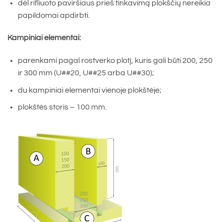
dėl rifliuoto paviršiaus prieš tinkavimą plokščių nereikia
papildomai apdirbti.
Kampiniai elementai:
parenkami pagal rostverko plotį, kuris gali būti 200, 250
ir 300 mm (U##20, U##25 arba U##30);
du kampiniai elementai vienoje plokštėje;
plokštės storis – 100 mm.