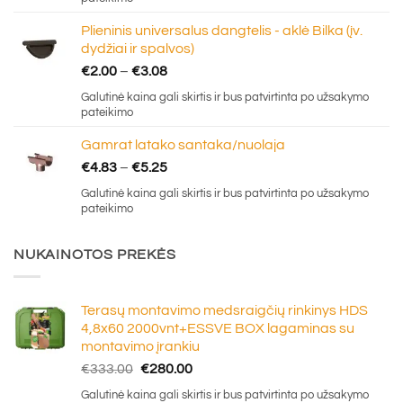
through
Plieninis universalus dangtelis - aklė Bilka (įv.
€91.00
dydžiai ir spalvos)
Price
€
2.00
–
€
3.08
range:
Galutinė kaina gali skirtis ir bus patvirtinta po užsakymo
€2.00
pateikimo
through
Gamrat latako santaka/nuolaja
€3.08
Price
€
4.83
–
€
5.25
range:
Galutinė kaina gali skirtis ir bus patvirtinta po užsakymo
€4.83
pateikimo
through
€5.25
NUKAINOTOS PREKĖS
Terasų montavimo medsraigčių rinkinys HDS
4,8x60 2000vnt+ESSVE BOX lagaminas su
montavimo įrankiu
Original
Current
€
333.00
€
280.00
price
price
Galutinė kaina gali skirtis ir bus patvirtinta po užsakymo