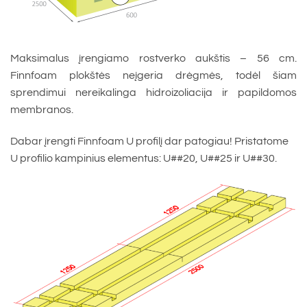
Maksimalus įrengiamo rostverko aukštis – 56 cm.
Finnfoam plokštės neįgeria drėgmės, todėl šiam
sprendimui nereikalinga hidroizoliacija ir papildomos
membranos.
Dabar įrengti Finnfoam U profilį dar patogiau! Pristatome
U profilio kampinius elementus: U##20, U##25 ir U##30.