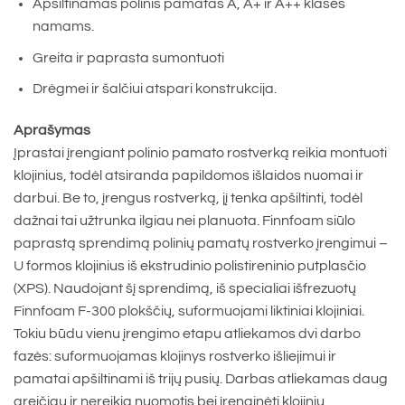
Apšiltinamas polinis pamatas A, A+ ir A++ klasės
namams.
Greita ir paprasta sumontuoti
Drėgmei ir šalčiui atspari konstrukcija.
Aprašymas
Įprastai įrengiant polinio pamato rostverką reikia montuoti
klojinius, todėl atsiranda papildomos išlaidos nuomai ir
darbui. Be to, įrengus rostverką, jį tenka apšiltinti, todėl
dažnai tai užtrunka ilgiau nei planuota. Finnfoam siūlo
paprastą sprendimą polinių pamatų rostverko įrengimui –
U formos klojinius iš ekstrudinio polistireninio putplasčio
(XPS). Naudojant šį sprendimą, iš specialiai išfrezuotų
Finnfoam F-300 plokščių, suformuojami liktiniai klojiniai.
Tokiu būdu vienu įrengimo etapu atliekamos dvi darbo
fazės: suformuojamas klojinys rostverko išliejimui ir
pamatai apšiltinami iš trijų pusių. Darbas atliekamas daug
greičiau ir nereikia nuomotis bei įrenginėti klojinių.