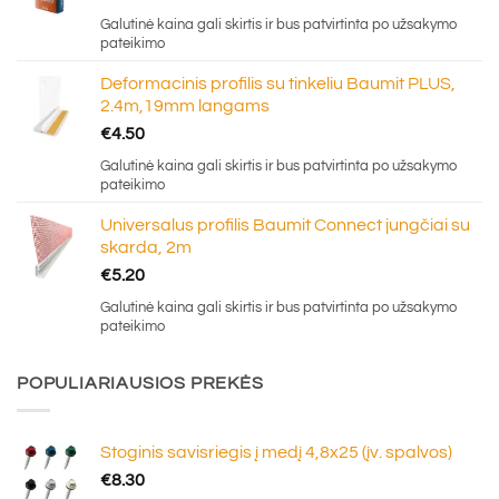
Galutinė kaina gali skirtis ir bus patvirtinta po užsakymo
pateikimo
Deformacinis profilis su tinkeliu Baumit PLUS,
2.4m,19mm langams
€
4.50
Galutinė kaina gali skirtis ir bus patvirtinta po užsakymo
pateikimo
Universalus profilis Baumit Connect jungčiai su
skarda, 2m
€
5.20
Galutinė kaina gali skirtis ir bus patvirtinta po užsakymo
pateikimo
POPULIARIAUSIOS PREKĖS
Stoginis savisriegis į medį 4,8x25 (įv. spalvos)
€
8.30