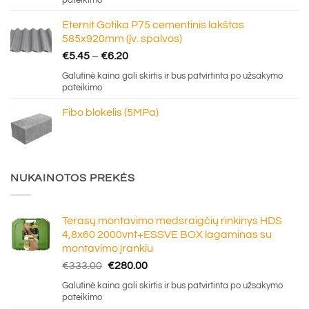
pateikimo
through
Eternit Gotika P75 cementinis lakštas
€16.50
585x920mm (įv. spalvos)
Price
€
5.45
–
€
6.20
range:
Galutinė kaina gali skirtis ir bus patvirtinta po užsakymo
€5.45
pateikimo
through
Fibo blokelis (5MPa)
€6.20
NUKAINOTOS PREKĖS
Terasų montavimo medsraigčių rinkinys HDS
4,8x60 2000vnt+ESSVE BOX lagaminas su
montavimo įrankiu
Original
Current
€
333.00
€
280.00
price
price
Galutinė kaina gali skirtis ir bus patvirtinta po užsakymo
was:
is:
pateikimo
€333.00.
€280.00.