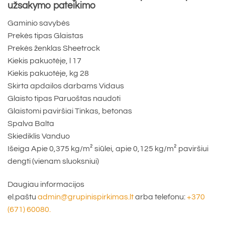
užsakymo pateikimo
Gaminio savybės
Prekės tipas Glaistas
Prekės ženklas Sheetrock
Kiekis pakuotėje, l 17
Kiekis pakuotėje, kg 28
Skirta apdailos darbams Vidaus
Glaisto tipas Paruoštas naudoti
Glaistomi paviršiai Tinkas, betonas
Spalva Balta
Skiediklis Vanduo
Išeiga Apie 0,375 kg/m² siūlei, apie 0,125 kg/m² paviršiui
dengti (vienam sluoksniui)
Daugiau informacijos
el.paštu
admin@grupinispirkimas.lt
arba telefonu:
+370
(671) 60080.