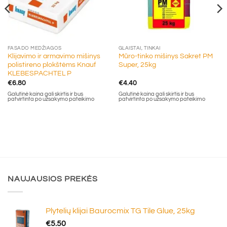
FASADO MEDŽIAGOS
GLAISTAI, TINKAI
Klijavimo ir armavimo mišinys
Mūro-tinko mišinys Sakret PM
polistireno plokštėms Knauf
Super, 25kg
KLEBESPACHTEL P
€
6.80
€
4.40
Galutinė kaina gali skirtis ir bus
Galutinė kaina gali skirtis ir bus
patvirtinta po užsakymo pateikimo
patvirtinta po užsakymo pateikimo
NAUJAUSIOS PREKĖS
Plytelių klijai Baurocmix TG Tile Glue, 25kg
€
5.50