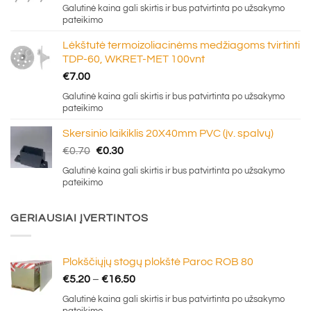
Galutinė kaina gali skirtis ir bus patvirtinta po užsakymo
pateikimo
Lėkštutė termoizoliacinėms medžiagoms tvirtinti
TDP-60, WKRET-MET 100vnt
€
7.00
Galutinė kaina gali skirtis ir bus patvirtinta po užsakymo
pateikimo
Skersinio laikiklis 20X40mm PVC (įv. spalvų)
Original
Current
€
0.70
€
0.30
price
price
Galutinė kaina gali skirtis ir bus patvirtinta po užsakymo
was:
is:
pateikimo
€0.70.
€0.30.
GERIAUSIAI ĮVERTINTOS
Plokščiųjų stogų plokštė Paroc ROB 80
Price
€
5.20
–
€
16.50
range:
Galutinė kaina gali skirtis ir bus patvirtinta po užsakymo
€5.20