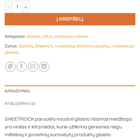
produkto kiekis: Glaistas Sheetrock, paruoštas naudoti, balta, 17 l
Į KREPŠELĮ
Kategorijos:
Glaistai, tinkai
,
Statybiniai mišiniai
Žymos:
Glaistas
,
Sheetrock
,
Universalus statybinis glaistas
,
Universalusis
glaistas
APRAŠYMAS
ATSILIEPIMAI (0)
SHEETROCK paruošto naudoti glaisto rišamoji medžiaga
yra vinilas ir kiti priedai, kurie užtikrina geresnes negu
miltelinių ir įprastinių sumaišytų produktų glaisto