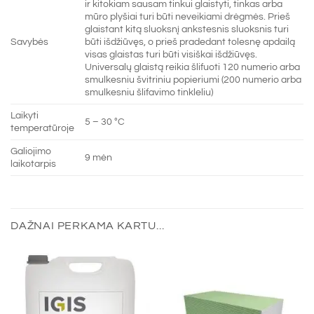
ir kitokiam sausam tinkui glaistyti, tinkas arba
mūro plyšiai turi būti neveikiami drėgmės. Prieš
glaistant kitą sluoksnį ankstesnis sluoksnis turi
Savybės
būti išdžiūvęs, o prieš pradedant tolesnę apdailą
visas glaistas turi būti visiškai išdžiūvęs.
Universalų glaistą reikia šlifuoti 120 numerio arba
smulkesniu švitriniu popieriumi (200 numerio arba
smulkesniu šlifavimo tinkleliu)
Laikyti
5 – 30 °C
temperatūroje
Galiojimo
9 mėn
laikotarpis
DAŽNAI PERKAMA KARTU...