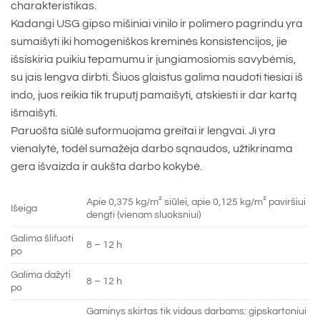
charakteristikas.
Kadangi USG gipso mišiniai vinilo ir polimero pagrindu yra
sumaišyti iki homogeniškos kreminės konsistencijos, jie
išsiskiria puikiu tepamumu ir jungiamosiomis savybėmis,
su jais lengva dirbti. Šiuos glaistus galima naudoti tiesiai iš
indo, juos reikia tik truputį pamaišyti, atskiesti ir dar kartą
išmaišyti.
Paruošta siūlė suformuojama greitai ir lengvai. Ji yra
vienalytė, todėl sumažėja darbo sąnaudos, užtikrinama
gera išvaizda ir aukšta darbo kokybė.
Apie 0,375 kg/m² siūlei, apie 0,125 kg/m² paviršiui
Išeiga
dengti (vienam sluoksniui)
Galima šlifuoti
8 – 12 h
po
Galima dažyti
8 – 12 h
po
Gaminys skirtas tik vidaus darbams: gipskartoniui