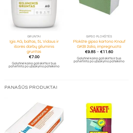
GRUNTAI
GIPSO PLOKŠTĖS
Igis AG, baltas, 5L Vidaus ir
Plokštė gipso kartono Knauf
išorės darbų giluminis
GKBI žalia, impregnuota
gruntas
Price
€
9.85
–
€
11.60
range:
€
7.00
Galutinė kaina gali skirtis ir bus
€9.85
patvirtinta po užsakymo pateikimo
through
Galutinė kaina gali skirtis ir bus
patvirtinta po užsakymo pateikimo
€11.60
PANAŠŪS PRODUKTAI