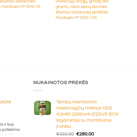
ilumos izoliacinės
Plokščiųjų stogų, grindų ant
s Finnfoam FF EPS 70
grunto, rūsio sienų išorinės
šilumos izoliacinės plokštės
Finnfoam FF EPS 100
NUKAINOTOS PREKĖS
lokštė
Terasų montavimo
medsraigčių rinkinys HDS
4,8x60 2000vnt+ESSVE BOX
e
lagaminas su montavimo
ge:
is ir bus
įrankiu
20
o pateikimo
Original
Current
€
333.00
€
280.00
ough