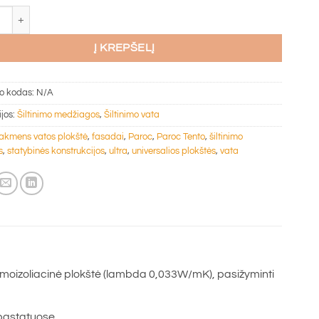
o kiekis: Akmens vata Paroc TENTO, priešvėjinė izoliacija,1200x600
Į KREPŠELĮ
o kodas:
N/A
ijos:
Šiltinimo medžiagos
,
Šiltinimo vata
akmens vatos plokštė
,
fasadai
,
Paroc
,
Paroc Tento
,
šiltinimo
s
,
statybinės konstrukcijos
,
ultra
,
universalios plokštės
,
vata
moizoliacinė plokštė (lambda 0,033W/mK), pasižyminti
 pastatuose.