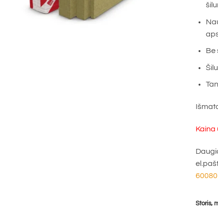
šilu
Nau
aps
Be 
Šil
Tan
Išmat
Kaina 
Daugia
el.paš
60080
Storis,