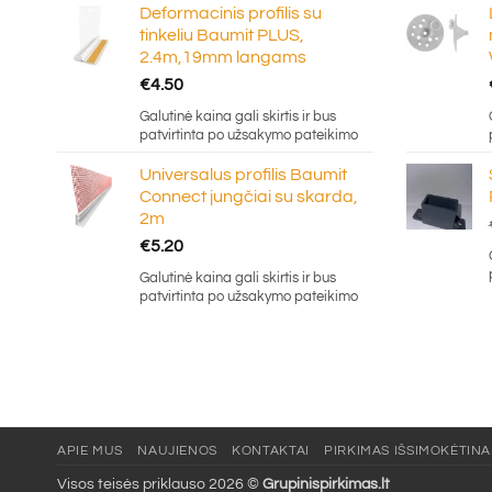
Deformacinis profilis su
tinkeliu Baumit PLUS,
2.4m,19mm langams
€
4.50
Galutinė kaina gali skirtis ir bus
patvirtinta po užsakymo pateikimo
Universalus profilis Baumit
Connect jungčiai su skarda,
2m
€
5.20
Galutinė kaina gali skirtis ir bus
patvirtinta po užsakymo pateikimo
APIE MUS
NAUJIENOS
KONTAKTAI
PIRKIMAS IŠSIMOKĖTINA
Visos teisės priklauso 2026 ©
Grupinispirkimas.lt