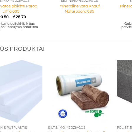
INIMO MEDŽIAGOS
ŠILTINIMO MEDŽIAGOS
Š
vatos plokštė Paroc
Mineralinė vata Knauf
Minera
Ultra 035
Naturboard 035
Price
20.50
–
€
25.70
range:
kaina gali skirtis ir bus
Galut
€20.50
ta po užsakymo pateikimo
patvir
through
€25.70
ŪS PRODUKTAI
+
+
INIS PUTPLASTIS
ŠILTINIMO MEDŽIAGOS
POLISTI