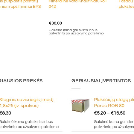
nis putplastis pastatų
Mineralinė vata Knauf NatuRoll
Fasadų š
iniam apšiltinimui EPS
042
plokštė
€
30.00
Galutinė kaina gali skirtis ir bus
patvirtinta po užsakymo pateikimo
RIAUSIOS PREKĖS
GERIAUSIAI ĮVERTINTOS
Stoginis savisriegis į medį
Plokščiųjų stogų p
4,8x25 (įv. spalvos)
Paroc ROB 80
Pric
€
8.30
€
5.20
–
€
16.50
ran
Galutinė kaina gali skirtis ir bus
Galutinė kaina gali skirt
€5.
patvirtinta po užsakymo pateikimo
patvirtinta po užsakym
thr