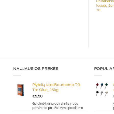
 putplastis pastatų
Mineralinė vata Knauf Naturboard
Polistireni
iam apšiltinimui EPS
WB KD
fasadų išor
70
€
43.00
Galutinė kaina gali skirtis ir bus
patvirtinta po užsakymo pateikimo
NAUJAUSIOS PREKĖS
POPULIA
Plytelių klijai Baurocmix TG
Tile Glue, 25kg
€
5.50
Galutinė kaina gali skirtis ir bus
patvirtinta po užsakymo pateikimo