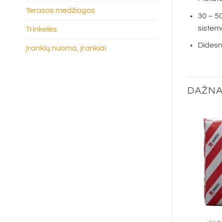
Terasos medžiagos
30 – 5
sistem
Trinkelės
Didesni
Įrankių nuoma, įrankiai
DAŽNA
+