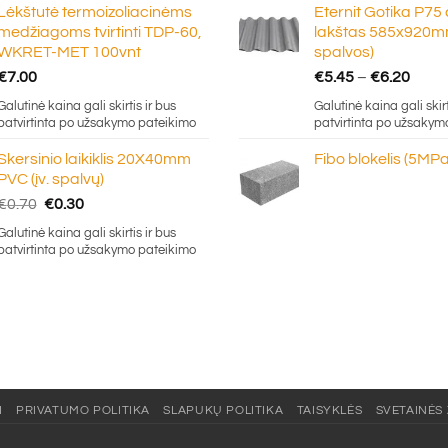
Lėkštutė termoizoliacinėms
Eternit Gotika P75
€16
medžiagoms tvirtinti TDP-60,
lakštas 585x920mm
WKRET-MET 100vnt
spalvos)
Price
€
7.00
€
5.45
–
€
6.20
rang
Galutinė kaina gali skirtis ir bus
Galutinė kaina gali skirt
€5.4
patvirtinta po užsakymo pateikimo
patvirtinta po užsakym
thro
Skersinio laikiklis 20X40mm
Fibo blokelis (5MPa
€6.2
PVC (įv. spalvų)
Original
Current
€
0.70
€
0.30
price
price
Galutinė kaina gali skirtis ir bus
was:
is:
patvirtinta po užsakymo pateikimo
€0.70.
€0.30.
I
PRIVATUMO POLITIKA
SLAPUKŲ POLITIKA
TAISYKLĖS
SVETAINĖS