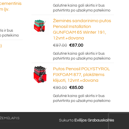
price
price
 cementinis
.50
Galutinė kaina gali skirtis ir bus
was:
is:
 (įv.
patvirtinta po užsakymo pateikimo
€333.00.
€280.00.
Žieminės sandarinimo putos
Penosil Installation
e:
is ir bus
GUNFOAM 65 Winter 191,
5
o pateikimo
12vnt.+dovana
ugh
Original
Current
€
97.00
€
87.00
)
0
price
price
Galutinė kaina gali skirtis ir bus
was:
is:
patvirtinta po užsakymo pateikimo
€97.00.
€87.00.
Putos Penosil POLYSTYROL
FIXFOAM 877, plokštėms
klijuoti, 12vnt.+dovana
Original
Current
€
90.00
€
85.00
price
price
Galutinė kaina gali skirtis ir bus
was:
is:
patvirtinta po užsakymo pateikimo
€90.00.
€85.00.
 ŽEMĖLAPIS
Sukurta
Evilijos Grabauskaitės