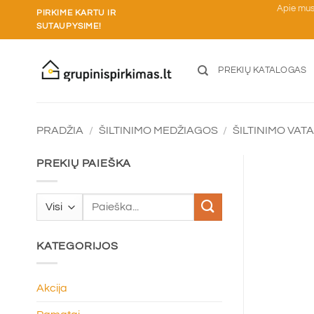
Skip
Apie mu
PIRKIME KARTU IR
to
SUTAUPYSIME!
content
PREKIŲ KATALOGAS
PRADŽIA
/
ŠILTINIMO MEDŽIAGOS
/
ŠILTINIMO VAT
PREKIŲ PAIEŠKA
Ieškoti:
KATEGORIJOS
Akcija