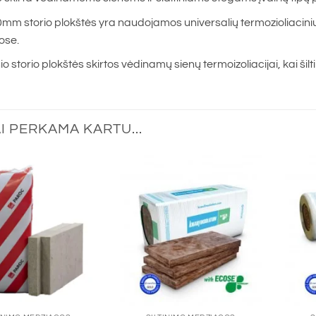
0mm storio plokštės yra naudojamos universalių termozioliacinių
ose.
o storio plokštės skirtos vėdinamų sienų termoizoliacijai, kai ši
I PERKAMA KARTU...
+
+