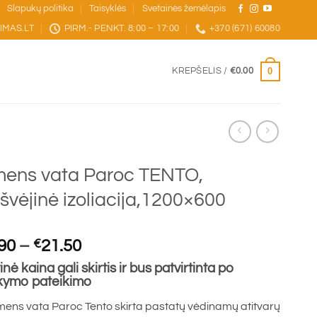
Slapukų politika
Taisyklės
Svetainės žemėlapis
IMAS.LT
PIRM.- PENKT. 8:00 – 17:00
+370 (671) 60080
0
KREPŠELIS /
€
0.00
ens vata Paroc TENTO,
ešvėjinė izoliacija,1200×600
Price
90
–
€
21.50
range:
inė kaina gali skirtis ir bus patvirtinta po
€20.90
kymo pateikimo
through
ens vata Paroc Tento skirta pastatų vėdinamų atitvarų
€21.50