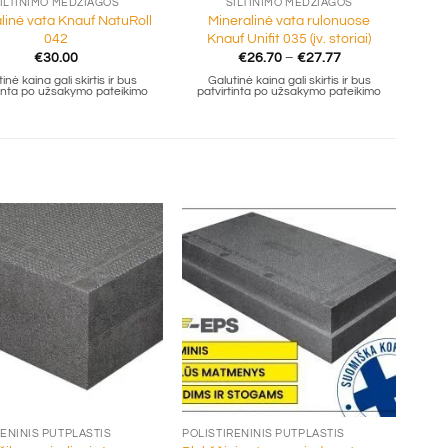
ILTINIMO MEDŽIAGOS
ŠILTINIMO MEDŽIAGOS
linė vata Knauf NatuRoll
Mineralinė vata rulonuose
042
Knauf Unifit 035 (įv. storiai)
Price
€
30.00
€
26.70
–
€
27.77
range:
inė kaina gali skirtis ir bus
Galutinė kaina gali skirtis ir bus
€26.70
tinta po užsakymo pateikimo
patvirtinta po užsakymo pateikimo
through
€27.77
+
RENINIS PUTPLASTIS
POLISTIRENINIS PUTPLASTIS