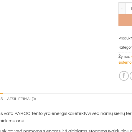
produkt
Produkt
Kategor
Žymos:
sistemo
AS
ATSILIEPIMAI (0)
 vata PAROC Tento yra energiškai efektyvi vėdinamų sienų ter
aidumu orui.
ė skirta vėdinamoms sienoms ir šlaitiniams stogams įvairių tipų