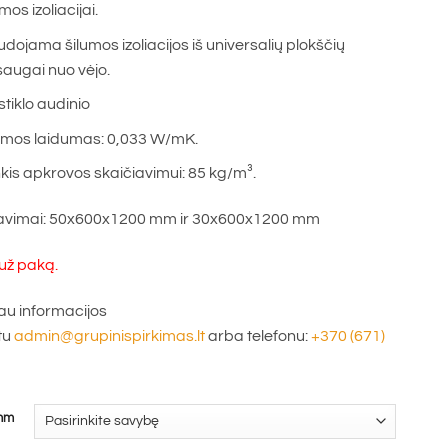
mos izoliacijai.
dojama šilumos izoliacijos iš universalių plokščių
augai nuo vėjo.
stiklo audinio
umos laidumas: 0,033 W/mK.
kis apkrovos skaičiavimui: 85 kg/m³.
avimai: 50x600x1200 mm ir 30x600x1200 mm
už paką.
u informacijos
tu
admin@grupinispirkimas.lt
arba telefonu:
+370 (671)
 mm