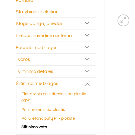
Pamatai
Statybiniai blokeliai
Stogo danga, priedai
Lietaus nuvedimo sistema
Fasado medžiagos
Tvoros
Tvirtinimo detalės
Šiltinimo medžiagos
Ekstruzinis polistireninis putplastis
(XPS)
Polistireninis putplastis
Poliuretano putų PIR plokštė
Šiltinimo vata