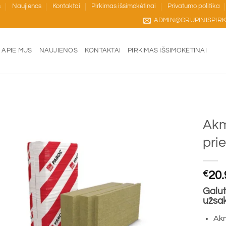
s
Naujienos
Kontaktai
Pirkimas išsimokėtinai
Privatumo politika
ADMIN@GRUPINISPIRK
APIE MUS
NAUJIENOS
KONTAKTAI
PIRKIMAS IŠSIMOKĖTINAI
A
Akm
pri
€
20.
Galut
užsa
Akm