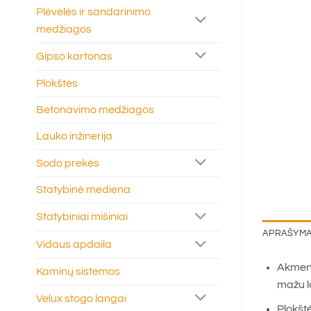
Plėvelės ir sandarinimo
medžiagos
Gipso kartonas
Plokštės
Betonavimo medžiagos
Lauko inžinerija
Sodo prekės
Statybinė mediena
Statybiniai mišiniai
APRAŠYM
Vidaus apdaila
Akmens
Kaminų sistemos
mažu l
Velux stogo langai
Plokšt