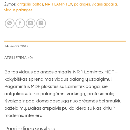
Žymos:
antgalis
,
baltas
,
NR 1 LAMINTEX
,
palangės
,
vidaus apdaila
,
vidaus palangės
APRAŠYMAS
ATSILIEPIMAI (0)
Baltas vidaus palangės antgalis NR 1 Lamintex MDF –
kokybiškas sprendimas vidaus palangių užbaigimui.
Pagaminti iš MDF plokštės su Lamintex danga, šie
antgaliai suteikia palangėms tvarkingą, profesionalią
išvaizdą ir papildomą apsaugą nuo drėgmės bei smulkių
pažeidimų. Baltas atspalvis puikiai dera su klasikiniu ir
moderniu interjeru.
Pagrindinės savybės: