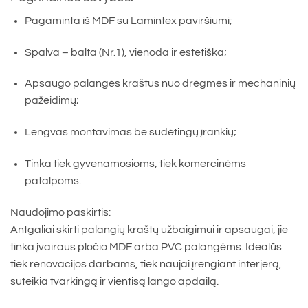
Pagaminta iš MDF su Lamintex paviršiumi;
Spalva – balta (Nr.1), vienoda ir estetiška;
Apsaugo palangės kraštus nuo drėgmės ir mechaninių
pažeidimų;
Lengvas montavimas be sudėtingų įrankių;
Tinka tiek gyvenamosioms, tiek komercinėms
patalpoms.
Naudojimo paskirtis:
Antgaliai skirti palangių kraštų užbaigimui ir apsaugai, jie
tinka įvairaus pločio MDF arba PVC palangėms. Idealūs
tiek renovacijos darbams, tiek naujai įrengiant interjerą,
suteikia tvarkingą ir vientisą lango apdailą.