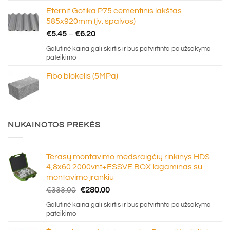
through
Eternit Gotika P75 cementinis lakštas
€16.50
585x920mm (įv. spalvos)
Price
€
5.45
–
€
6.20
range:
Galutinė kaina gali skirtis ir bus patvirtinta po užsakymo
€5.45
pateikimo
through
Fibo blokelis (5MPa)
€6.20
NUKAINOTOS PREKĖS
Terasų montavimo medsraigčių rinkinys HDS
4,8x60 2000vnt+ESSVE BOX lagaminas su
montavimo įrankiu
Original
Current
€
333.00
€
280.00
price
price
Galutinė kaina gali skirtis ir bus patvirtinta po užsakymo
was:
is:
pateikimo
€333.00.
€280.00.