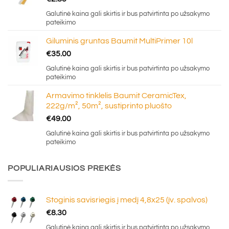
Galutinė kaina gali skirtis ir bus patvirtinta po užsakymo
pateikimo
Giluminis gruntas Baumit MultiPrimer 10l
€
35.00
Galutinė kaina gali skirtis ir bus patvirtinta po užsakymo
pateikimo
Armavimo tinklelis Baumit CeramicTex,
222g/m², 50m², sustiprinto pluošto
€
49.00
Galutinė kaina gali skirtis ir bus patvirtinta po užsakymo
pateikimo
POPULIARIAUSIOS PREKĖS
Stoginis savisriegis į medį 4,8x25 (įv. spalvos)
€
8.30
Galutinė kaina gali skirtis ir bus patvirtinta po užsakymo