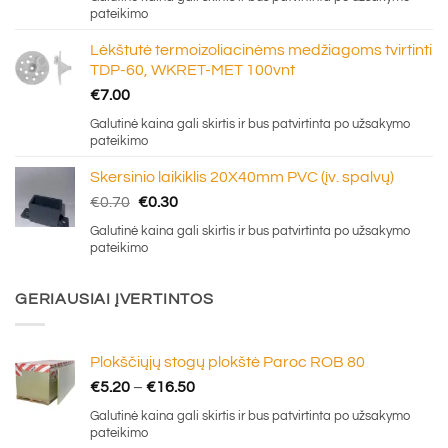
pateikimo
Lėkštutė termoizoliacinėms medžiagoms tvirtinti
TDP-60, WKRET-MET 100vnt
€
7.00
Galutinė kaina gali skirtis ir bus patvirtinta po užsakymo
pateikimo
Skersinio laikiklis 20X40mm PVC (įv. spalvų)
Original
Current
€
0.70
€
0.30
price
price
Galutinė kaina gali skirtis ir bus patvirtinta po užsakymo
was:
is:
pateikimo
€0.70.
€0.30.
GERIAUSIAI ĮVERTINTOS
Plokščiųjų stogų plokštė Paroc ROB 80
Price
€
5.20
–
€
16.50
range:
Galutinė kaina gali skirtis ir bus patvirtinta po užsakymo
€5.20
pateikimo