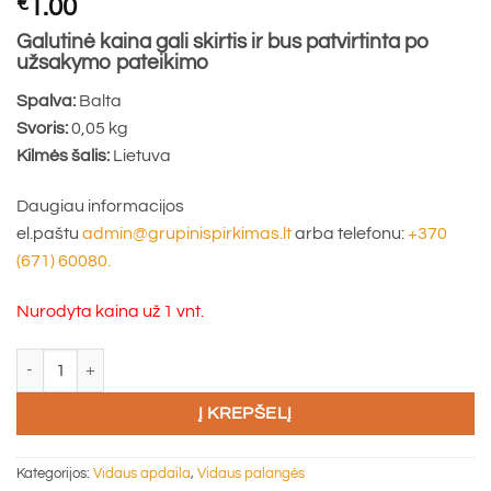
€
1.00
Galutinė kaina gali skirtis ir bus patvirtinta po
užsakymo pateikimo
Spalva:
Balta
Svoris:
0,05 kg
Kilmės šalis:
Lietuva
Daugiau informacijos
el.paštu
admin@grupinispirkimas.lt
arba telefonu:
+370
(671) 60080.
Nurodyta kaina už 1 vnt.
produkto kiekis: Baltas vidaus palangės antgalis NR 1 LAMINTEX
Į KREPŠELĮ
Kategorijos:
Vidaus apdaila
,
Vidaus palangės