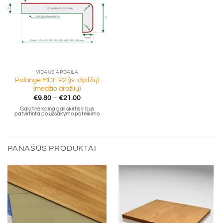
VIDAUS APDAILA
Palangė MDF P2 (įv. dydžių)
(medžio drožlių)
Price
€
9.80
–
€
21.00
range:
Galutinė kaina gali skirtis ir bus
€9.80
patvirtinta po užsakymo pateikimo
through
€21.00
PANAŠŪS PRODUKTAI