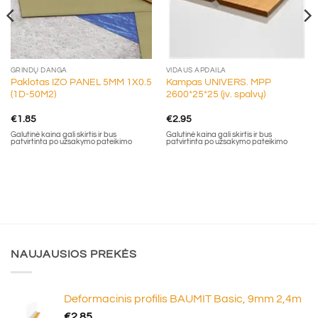
GRINDŲ DANGA
VIDAUS APDAILA
Paklotas IZO PANEL 5MM 1X0.5
Kampas UNIVERS. MPP
(1D-50M2)
2600*25*25 (įv. spalvų)
€
1.85
€
2.95
Galutinė kaina gali skirtis ir bus
Galutinė kaina gali skirtis ir bus
patvirtinta po užsakymo pateikimo
patvirtinta po užsakymo pateikimo
NAUJAUSIOS PREKĖS
Deformacinis profilis BAUMIT Basic, 9mm 2,4m
€
2.85