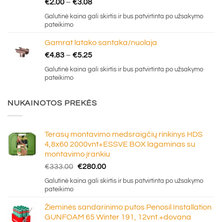
Price
€
2.00
–
€
3.08
range:
Galutinė kaina gali skirtis ir bus patvirtinta po užsakymo
€2.00
pateikimo
through
Gamrat latako santaka/nuolaja
€3.08
Price
€
4.83
–
€
5.25
range:
Galutinė kaina gali skirtis ir bus patvirtinta po užsakymo
€4.83
pateikimo
through
€5.25
NUKAINOTOS PREKĖS
Terasų montavimo medsraigčių rinkinys HDS
4,8x60 2000vnt+ESSVE BOX lagaminas su
montavimo įrankiu
Original
Current
€
333.00
€
280.00
price
price
Galutinė kaina gali skirtis ir bus patvirtinta po užsakymo
was:
is:
pateikimo
€333.00.
€280.00.
Žieminės sandarinimo putos Penosil Installation
GUNFOAM 65 Winter 191, 12vnt.+dovana