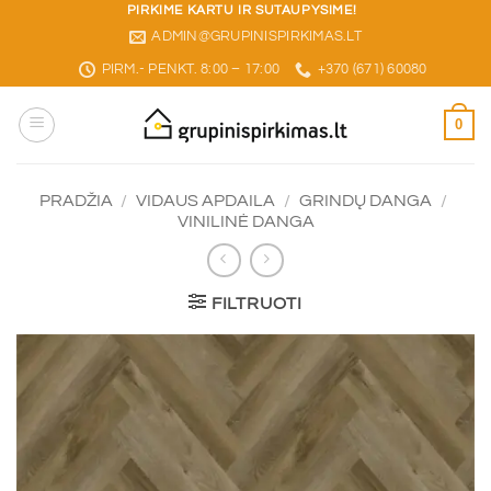
Skip
PIRKIME KARTU IR SUTAUPYSIME!
ADMIN@GRUPINISPIRKIMAS.LT
to
content
PIRM.- PENKT. 8:00 – 17:00
+370 (671) 60080
0
PRADŽIA
/
VIDAUS APDAILA
/
GRINDŲ DANGA
/
VINILINĖ DANGA
FILTRUOTI