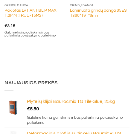
GRINDŲ DANGA
GRINDŲ DANGA
Paklotas LVT ANTISLIP MAX
Laminuota grindų danga 85ES
1,2MM (1RUL.-15M2)
1380*191*8mm
€
3.15
Galutinė kaina gali skirtis ir bus
patvirtinta po užsakymo pateikimo
NAUJAUSIOS PREKĖS
Plytelių klijai Baurocmix TG Tile Glue, 25kg
€
5.50
Galutinė kaina gali skirtis ir bus patvirtinta po užsakymo
pateikimo
Deformacinis profilis su tinkeliu Baumit PLUS,