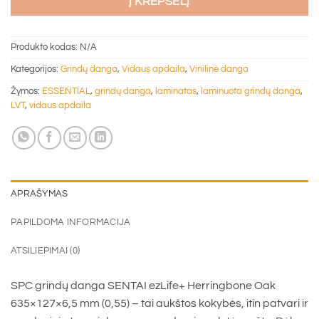
Į KREPŠELĮ
Produkto kodas:
N/A
Kategorijos:
Grindų danga
,
Vidaus apdaila
,
Vinilinė danga
Žymos:
ESSENTIAL
,
grindų danga
,
laminatas
,
laminuota grindų danga
,
LVT
,
vidaus apdaila
APRAŠYMAS
PAPILDOMA INFORMACIJA
ATSILIEPIMAI (0)
SPC grindų danga SENTAI ezLife+ Herringbone Oak
635×127×6,5 mm (0,55) – tai aukštos kokybės, itin patvari ir