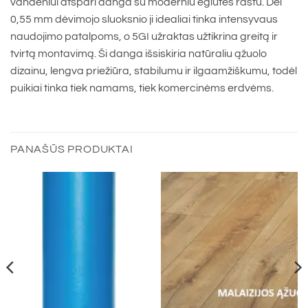
vandeniui atspari danga su moderniu eglutės raštu. Dėl
0,55 mm dėvimojo sluoksnio ji idealiai tinka intensyvaus
naudojimo patalpoms, o 5GI užraktas užtikrina greitą ir
tvirtą montavimą. Ši danga išsiskiria natūraliu ąžuolo
dizainu, lengva priežiūra, stabilumu ir ilgaamžiškumu, todėl
puikiai tinka tiek namams, tiek komercinėms erdvėms.
PANAŠŪS PRODUKTAI