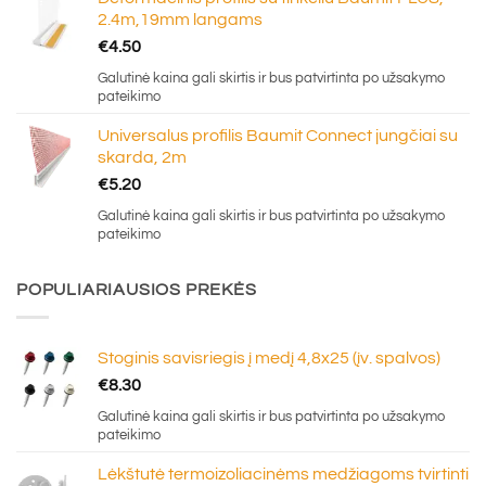
2.4m,19mm langams
€
4.50
Galutinė kaina gali skirtis ir bus patvirtinta po užsakymo
pateikimo
Universalus profilis Baumit Connect jungčiai su
skarda, 2m
€
5.20
Galutinė kaina gali skirtis ir bus patvirtinta po užsakymo
pateikimo
POPULIARIAUSIOS PREKĖS
Stoginis savisriegis į medį 4,8x25 (įv. spalvos)
€
8.30
Galutinė kaina gali skirtis ir bus patvirtinta po užsakymo
pateikimo
Lėkštutė termoizoliacinėms medžiagoms tvirtinti