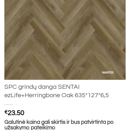
SPC grindų danga SENTAI
ezLife+Herringbone Oak 635*127*6,5
€
23.50
Galutinė kaina gali skirtis ir bus patvirtinta po
užsakymo pateikimo