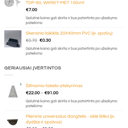
TDP-60, WKRET-MET 100vnt
€
7.00
Galutinė kaina gali skirtis ir bus patvirtinta po užsakymo
pateikimo
Skersinio laikiklis 20X40mm PVC (įv. spalvų)
Original
Current
€
0.70
€
0.30
price
price
Galutinė kaina gali skirtis ir bus patvirtinta po užsakymo
was:
is:
pateikimo
€0.70.
€0.30.
GERIAUSIAI ĮVERTINTOS
Šiltnamio takelio atskyrimas
Price
€
22.00
–
€
91.00
range:
Galutinė kaina gali skirtis ir bus patvirtinta po užsakymo
€22.00
pateikimo
through
Plieninis universalus dangtelis - aklė Bilka (įv.
€91.00
dydžiai ir spalvos)