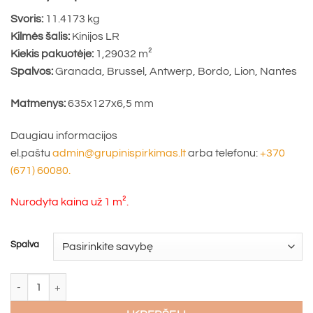
Svoris:
11.4173 kg
Kilmės šalis:
Kinijos LR
Kiekis pakuotėje:
1,29032 m²
Spalvos:
Granada, Brussel, Antwerp, Bordo, Lion, Nantes
Matmenys:
635x127x6,5 mm
Daugiau informacijos
el.paštu
admin@grupinispirkimas.lt
arba telefonu:
+370
(671) 60080.
Nurodyta kaina už 1 m².
Spalva
produkto kiekis: SPC grindų danga SENTAI ezLife+Herringbone Oak 6