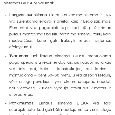
sistemos BILKA privalumai:
Lengvas surinkimas.
Lietaus nuvedimo sistema BILKA
yra surenkama lengvai ir greitai, kaip ir Lego žaidimas.
Elementai yra pagaminti taip, kad būtų užtikrintas
puikus montavimas be kitų tvirtinimo sistemų, tokių kaip
medvaržčiai, kurie gali trukdyti lietaus sistemos
efektyvumui.
Tvarumas.
Jei lietaus sistema BILKA montuojama
pagal specialistų rekomendacijas, jos naudojimo laikas
yra toks pat, kaip ir konstrukcijos, ant kurios ji
montuojama – bent 50–60 metų. Ji yra atspari lietaus,
vėjo, sniego poveikiui ir yra rekomenduojama naudoti
net vietovėse, kuriose vyrauja atšiaurus klimatas ir
stiprus lietus.
Patikimumas.
Lietaus sistema BILKA yra taip
suprojektuota, kad gali būti naudojama su visais stogo