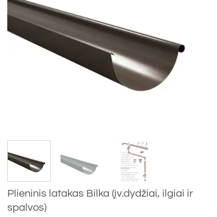
Plieninis latakas Bilka (įv.dydžiai, ilgiai ir
spalvos)