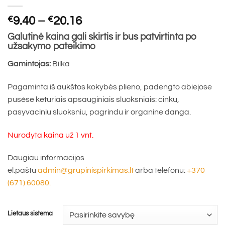
Price
€
9.40
–
€
20.16
range:
Galutinė kaina gali skirtis ir bus patvirtinta po
€9.40
užsakymo pateikimo
through
Gamintojas:
Bilka
€20.16
Pagaminta iš aukštos kokybės plieno, padengto abiejose
pusėse keturiais apsauginiais sluoksniais: cinku,
pasyvaciniu sluoksniu, pagrindu ir organine danga.
Nurodyta kaina už 1 vnt.
Daugiau informacijos
el.paštu
admin@grupinispirkimas.lt
arba telefonu:
+370
(671) 60080.
Lietaus sistema