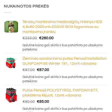
NUKAINOTOS PREKĖS
Terasų montavimo medsraigčių rinkinys HDS
4,8x60 2000vnt+ESSVE BOX lagaminas su
montavimo įrankiu
Original
Current
€
333.00
€
280.00
price
price
Galutinė kaina gali skirtis ir bus patvirtinta po užsakymo
was:
is:
pateikimo
€333.00.
€280.00.
Žieminės sandarinimo putos Penosil Installation
GUNFOAM 65 Winter 191, 12vnt.+dovana
Original
Current
€
97.00
€
87.00
price
price
Galutinė kaina gali skirtis ir bus patvirtinta po užsakymo
was:
is:
pateikimo
€97.00.
€87.00.
Putos Penosil POLYSTYROL FIXFOAM 877,
plokštėms klijuoti, 12vnt.+dovana
Original
Current
€
90.00
€
85.00
price
price
Galutinė kaina gali skirtis ir bus patvirtinta po užsakymo
was:
is: