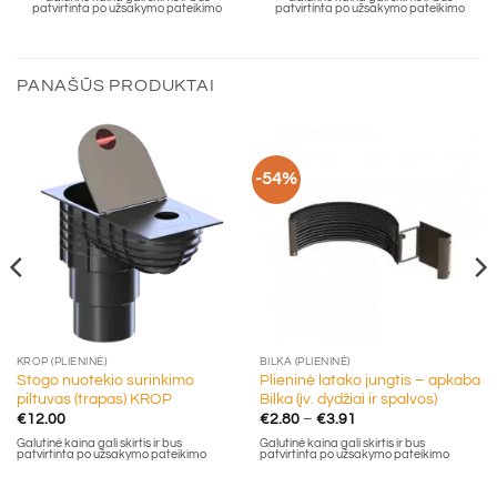
€2.00
€2.80
patvirtinta po užsakymo pateikimo
patvirtinta po užsakymo pateikimo
through
through
€3.08
€3.91
PANAŠŪS PRODUKTAI
-54%
KROP (PLIENINĖ)
BILKA (PLIENINĖ)
Stogo nuotekio surinkimo
Plieninė latako jungtis – apkaba
piltuvas (trapas) KROP
Bilka (įv. dydžiai ir spalvos)
Price
€
12.00
€
2.80
–
€
3.91
range:
Galutinė kaina gali skirtis ir bus
Galutinė kaina gali skirtis ir bus
€2.80
patvirtinta po užsakymo pateikimo
patvirtinta po užsakymo pateikimo
through
€3.91