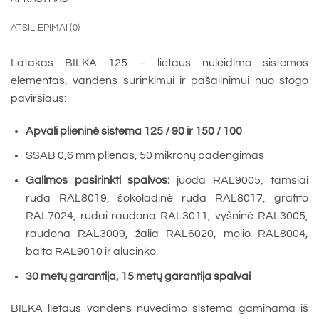
ATSILIEPIMAI (0)
Latakas BILKA 125 – lietaus nuleidimo sistemos
elementas, vandens surinkimui ir pašalinimui nuo stogo
paviršiaus:
Apvali plieninė sistema 125 / 90 ir 150 / 100
SSAB 0,6 mm plienas, 50 mikronų padengimas
Galimos pasirinkti spalvos:
juoda RAL9005, tamsiai
ruda RAL8019, šokoladinė ruda RAL8017, grafito
RAL7024, rudai raudona RAL3011, vyšninė RAL3005,
raudona RAL3009, žalia RAL6020, molio RAL8004,
balta RAL9010 ir alucinko.
30 metų garantija, 15 metų garantija spalvai
BILKA lietaus vandens nuvedimo sistema gaminama iš