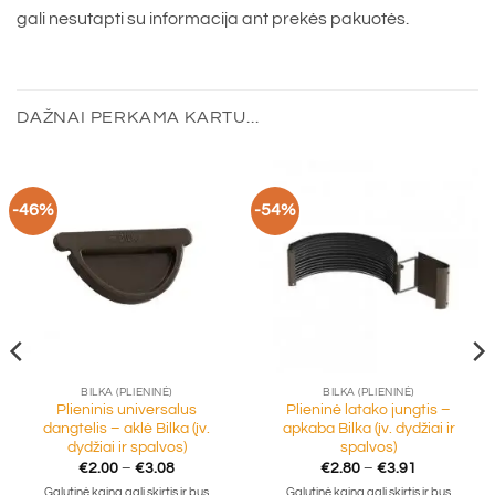
gali nesutapti su informacija ant prekės pakuotės.
DAŽNAI PERKAMA KARTU...
-46%
-54%
BILKA (PLIENINĖ)
BILKA (PLIENINĖ)
Plieninis universalus
Plieninė latako jungtis –
dangtelis – aklė Bilka (įv.
apkaba Bilka (įv. dydžiai ir
dydžiai ir spalvos)
spalvos)
Price
Price
€
2.00
–
€
3.08
€
2.80
–
€
3.91
range:
range:
Galutinė kaina gali skirtis ir bus
Galutinė kaina gali skirtis ir bus