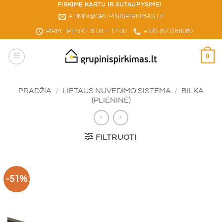
Skip
PIRKIME KARTU IR SUTAUPYSIME!
ADMIN@GRUPINISPIRKIMAS.LT
to
content
PIRM.- PENKT. 8:00 – 17:00
+370 (671) 60080
0
PRADŽIA
/
LIETAUS NUVEDIMO SISTEMA
/
BILKA
(PLIENINĖ)
FILTRUOTI
-51%