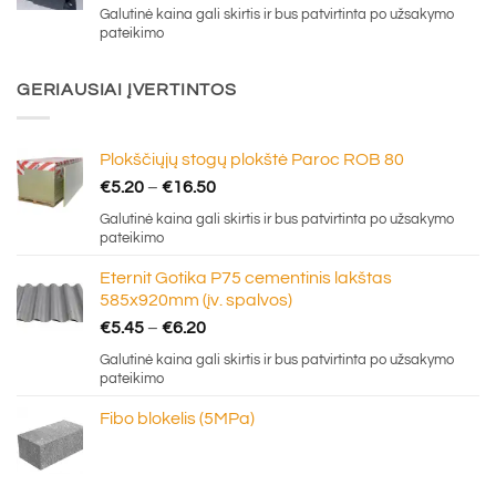
price
price
Galutinė kaina gali skirtis ir bus patvirtinta po užsakymo
was:
is:
pateikimo
€0.70.
€0.30.
GERIAUSIAI ĮVERTINTOS
Plokščiųjų stogų plokštė Paroc ROB 80
Price
€
5.20
–
€
16.50
range:
Galutinė kaina gali skirtis ir bus patvirtinta po užsakymo
€5.20
pateikimo
through
Eternit Gotika P75 cementinis lakštas
€16.50
585x920mm (įv. spalvos)
Price
€
5.45
–
€
6.20
range:
Galutinė kaina gali skirtis ir bus patvirtinta po užsakymo
€5.45
pateikimo
through
Fibo blokelis (5MPa)
€6.20