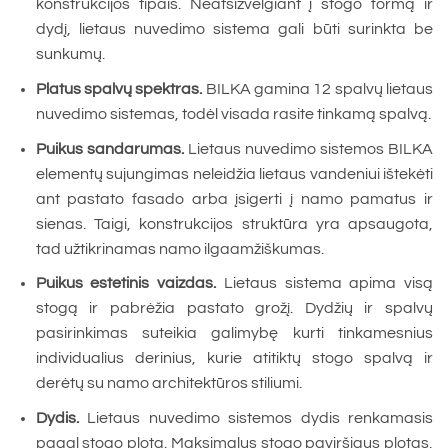
konstrukcijos tipais. Neatsižvelgiant į stogo formą ir
dydį, lietaus nuvedimo sistema gali būti surinkta be
sunkumų.
Platus spalvų spektras.
BILKA gamina 12 spalvų lietaus
nuvedimo sistemas, todėl visada rasite tinkamą spalvą.
Puikus sandarumas.
Lietaus nuvedimo sistemos BILKA
elementų sujungimas neleidžia lietaus vandeniui ištekėti
ant pastato fasado arba įsigerti į namo pamatus ir
sienas. Taigi, konstrukcijos struktūra yra apsaugota,
tad užtikrinamas namo ilgaamžiškumas.
Puikus estetinis vaizdas.
Lietaus sistema apima visą
stogą ir pabrėžia pastato grožį. Dydžių ir spalvų
pasirinkimas suteikia galimybę kurti tinkamesnius
individualius derinius, kurie atitiktų stogo spalvą ir
derėtų su namo architektūros stiliumi.
Dydis.
Lietaus nuvedimo sistemos dydis renkamasis
pagal stogo plotą. Maksimalus stogo paviršiaus plotas,