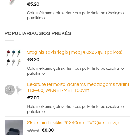
€
5.20
Galutinė kaina gali skirtis ir bus patvirtinta po užsakymo
pateikimo
POPULIARIAUSIOS PREKĖS
Stoginis savisriegis į medį 4,8x25 (įv. spalvos)
€
8.30
Galutinė kaina gali skirtis ir bus patvirtinta po užsakymo
pateikimo
Lėkštutė termoizoliacinėms medžiagoms tvirtinti
TDP-60, WKRET-MET 100vnt
€
7.00
Galutinė kaina gali skirtis ir bus patvirtinta po užsakymo
pateikimo
Skersinio laikiklis 20X40mm PVC (įv. spalvų)
Original
Current
€
0.70
€
0.30