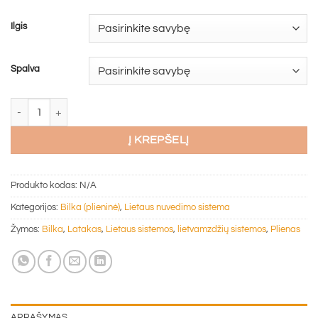
Ilgis
Spalva
produkto kiekis: Plieninis latakas Bilka (įv.dydžiai, ilgiai ir spalvos)
Į KREPŠELĮ
Produkto kodas:
N/A
Kategorijos:
Bilka (plieninė)
,
Lietaus nuvedimo sistema
Žymos:
Bilka
,
Latakas
,
Lietaus sistemos
,
lietvamzdžių sistemos
,
Plienas
APRAŠYMAS