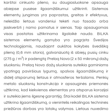
karštai cinkuoto plieno, su daugiasluoksne apsauga
abiejose pusėse ilgaamžiškumui užtikrinti. Sistemos
elementų jungimas yra paprastas, greitas ir efektyvus,
neleidžia lietaus vandeniui tekėti nuo fasado arba
įsiskverbti į namo pamatus ir sienas. Taip apsaugomas
visas pastatas užtikrinama ilgalaikė nauda. BILKA
sistemos elementų gamyba yra pagrįsta Švedijos
technologijomis, naudojant aukštos kokybės švedišką
plieną (0,6 mm storio), galvanizuotą iš abiejų pusių cinku
(275 g / m²) ir padengtą Prelaq Nova (2 x 50 mikronų) dažų
sluoksniu. Prelaq Nova dažų sluoksnis suteikia gaminiams
ypatingą paviršiaus lygumą, spalvos ilgaamžiškumą ir
didelį atsparumą lietaus ir atmosferos teršalams. Penkių
metalo sluoksnių konstrukcija ir apsauginės priemonės
užtikrina, kad kiekvienas elementas yra atsparus korozijai
ir suteikia jiems ilgesnę garantiją. Štai kodėl BILKA sistema
užtikrina ilgaamžiškumą, o vienintelis reikalingas techninės
priežiūros darbas yra latakų valymas. Lietaus nuvedimo