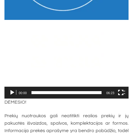
Video
grotuvas
00:00
06:23
DĖMESIO!
Prekių nuotraukos gali neatitikti realios prekių ir jų
pakuotės išvaizdos, spalvos, komplektacijos ar formos.
Informacija prekės aprašyme yra bendro pobūdžio, todėl