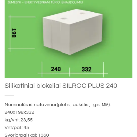
Silikatiniai blokeliai SILROC PLUS 240
Nominalūs išmatavimai (plotis , aukštis , ilgis, мм):
240x198x332
kg/vnt: 23,55
Vnt/pal.: 45
Svorio/pal (kg): 1060