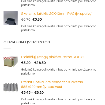
Galutinė kaina gali skirtis ir bus patvirtinta po užsakymo
pateikimo
Skersinio laikiklis 20X40mm PVC (įv. spalvų)
Original
Current
€
0.70
€
0.30
price
price
Galutinė kaina gali skirtis ir bus patvirtinta po užsakymo
was:
is:
pateikimo
€0.70.
€0.30.
GERIAUSIAI ĮVERTINTOS
Plokščiųjų stogų plokštė Paroc ROB 80
Price
€
5.20
–
€
16.50
range:
Galutinė kaina gali skirtis ir bus patvirtinta po užsakymo
€5.20
pateikimo
through
Eternit Gotika P75 cementinis lakštas
€16.50
585x920mm (įv. spalvos)
Price
€
5.45
–
€
6.20
range:
Galutinė kaina gali skirtis ir bus patvirtinta po užsakymo
€5.45
pateikimo