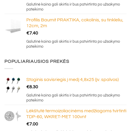
Galutinė kaina gali skirtis ir bus patvirtinta po užsakymo
pateikimo
Profilis Baumit PRAKTIKA, cokolinis, su tinkleliu,
12cm, 2m
€
7.40
Galutinė kaina gali skirtis ir bus patvirtinta po užsakymo
pateikimo
POPULIARIAUSIOS PREKĖS
Stoginis savisriegis į medį 4,8x25 (įv. spalvos)
€
8.30
Galutinė kaina gali skirtis ir bus patvirtinta po užsakymo
pateikimo
Lėkštutė termoizoliacinėms medžiagoms tvirtinti
TDP-60, WKRET-MET 100vnt
€
7.00