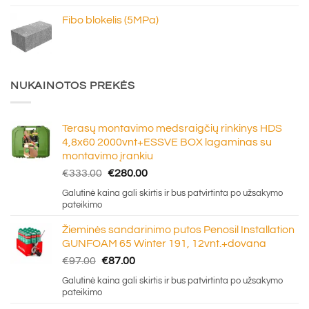
through
Fibo blokelis (5MPa)
€6.20
NUKAINOTOS PREKĖS
Terasų montavimo medsraigčių rinkinys HDS
4,8x60 2000vnt+ESSVE BOX lagaminas su
montavimo įrankiu
Original
Current
€
333.00
€
280.00
price
price
Galutinė kaina gali skirtis ir bus patvirtinta po užsakymo
was:
is:
pateikimo
€333.00.
€280.00.
Žieminės sandarinimo putos Penosil Installation
GUNFOAM 65 Winter 191, 12vnt.+dovana
Original
Current
€
97.00
€
87.00
price
price
Galutinė kaina gali skirtis ir bus patvirtinta po užsakymo
was:
is:
pateikimo
€97.00.
€87.00.