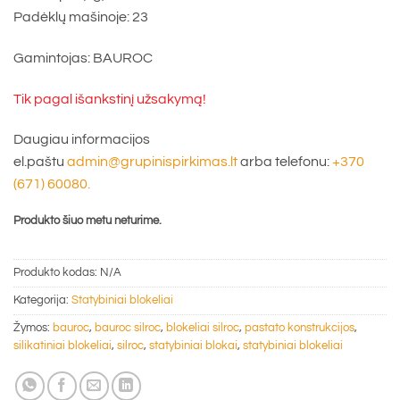
Padėklų mašinoje: 23
Gamintojas: BAUROC
Tik pagal išankstinį užsakymą!
Daugiau informacijos
el.paštu
admin@grupinispirkimas.lt
arba telefonu:
+370
(671) 60080.
Produkto šiuo metu neturime.
Produkto kodas:
N/A
Kategorija:
Statybiniai blokeliai
Žymos:
bauroc
,
bauroc silroc
,
blokeliai silroc
,
pastato konstrukcijos
,
silikatiniai blokeliai
,
silroc
,
statybiniai blokai
,
statybiniai blokeliai