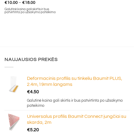
Price
€
10.00
–
€
18.00
range:
Galutinė kaina gali skirtis ir bus
€10.00
patvirtinta po užsakymo pateikimo
through
€18.00
NAUJAUSIOS PREKĖS
Deformacinis profilis su tinkeliu Baumit PLUS,
2.4m,19mm langams
€
4.50
Galutinė kaina gali skirtis ir bus patvirtinta po užsakymo
pateikimo
Universalus profilis Baumit Connect jungčiai su
skarda, 2m
€
5.20