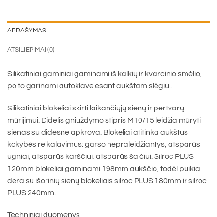
APRAŠYMAS
ATSILIEPIMAI (0)
Silikatiniai gaminiai gaminami iš kalkių ir kvarcinio smėlio,
po to garinami autoklave esant aukštam slėgiui.
Silikatiniai blokeliai skirti laikančiųjų sienų ir pertvarų
mūrijimui. Didelis gniuždymo stipris M10/15 leidžia mūryti
sienas su didesne apkrova. Blokeliai atitinka aukštus
kokybės reikalavimus: garso nepraleidžiantys, atsparūs
ugniai, atsparūs karščiui, atsparūs šalčiui. Silroc PLUS
120mm blokeliai gaminami 198mm aukščio, todėl puikiai
dera su išorinių sienų blokeliais silroc PLUS 180mm ir silroc
PLUS 240mm.
Techniniai duomenys