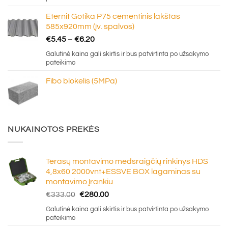
through
Eternit Gotika P75 cementinis lakštas
€16.50
585x920mm (įv. spalvos)
Price
€
5.45
–
€
6.20
range:
Galutinė kaina gali skirtis ir bus patvirtinta po užsakymo
€5.45
pateikimo
through
Fibo blokelis (5MPa)
€6.20
NUKAINOTOS PREKĖS
Terasų montavimo medsraigčių rinkinys HDS
4,8x60 2000vnt+ESSVE BOX lagaminas su
montavimo įrankiu
Original
Current
€
333.00
€
280.00
price
price
Galutinė kaina gali skirtis ir bus patvirtinta po užsakymo
was:
is:
pateikimo
€333.00.
€280.00.