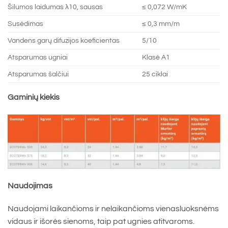
Šilumos laidumas λ10, sausas
≤ 0,072 W/mK
Susėdimas
≤ 0,3 mm/m
Vandens garų difuzijos koeficientas
5/10
Atsparumas ugniai
Klasė A1
Atsparumas šalčiui
25 ciklai
Gaminių kiekis
Naudojimas
Naudojami laikančioms ir nelaikančioms vienasluoksnėms
vidaus ir išorės sienoms, taip pat ugnies atitvaroms.