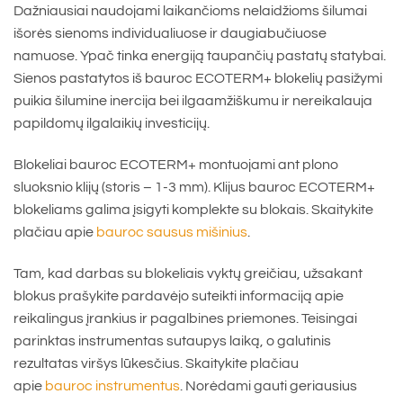
Dažniausiai naudojami laikančioms nelaidžioms šilumai
išorės sienoms individualiuose ir daugiabučiuose
namuose. Ypač tinka energiją taupančių pastatų statybai.
Sienos pastatytos iš bauroc ECOTERM+ blokelių pasižymi
puikia šilumine inercija bei ilgaamžiškumu ir nereikalauja
papildomų ilgalaikių investicijų.
Blokeliai bauroc ECOTERM+ montuojami ant plono
sluoksnio klijų (storis – 1-3 mm). Klijus bauroc ECOTERM+
blokeliams galima įsigyti komplekte su blokais. Skaitykite
plačiau apie
bauroc sausus mišinius
.
Tam, kad darbas su blokeliais vyktų greičiau, užsakant
blokus prašykite pardavėjo suteikti informaciją apie
reikalingus įrankius ir pagalbines priemones. Teisingai
parinktas instrumentas sutaupys laiką, o galutinis
rezultatas viršys lūkesčius. Skaitykite plačiau
apie
bauroc instrumentus
. Norėdami gauti geriausius