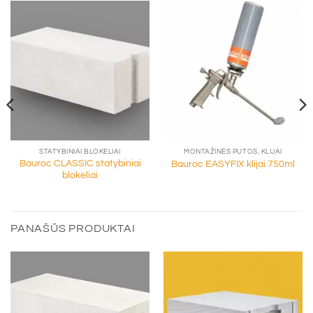
STATYBINIAI BLOKELIAI
MONTAŽINĖS PUTOS, KLIJAI
Bauroc CLASSIC statybiniai
Bauroc EASYFIX klijai 750ml
blokeliai
PANAŠŪS PRODUKTAI