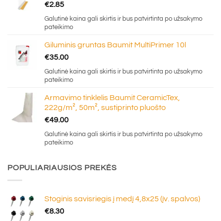
€
2.85
Galutinė kaina gali skirtis ir bus patvirtinta po užsakymo
pateikimo
Giluminis gruntas Baumit MultiPrimer 10l
€
35.00
Galutinė kaina gali skirtis ir bus patvirtinta po užsakymo
pateikimo
Armavimo tinklelis Baumit CeramicTex,
222g/m², 50m², sustiprinto pluošto
€
49.00
Galutinė kaina gali skirtis ir bus patvirtinta po užsakymo
pateikimo
POPULIARIAUSIOS PREKĖS
Stoginis savisriegis į medį 4,8x25 (įv. spalvos)
€
8.30