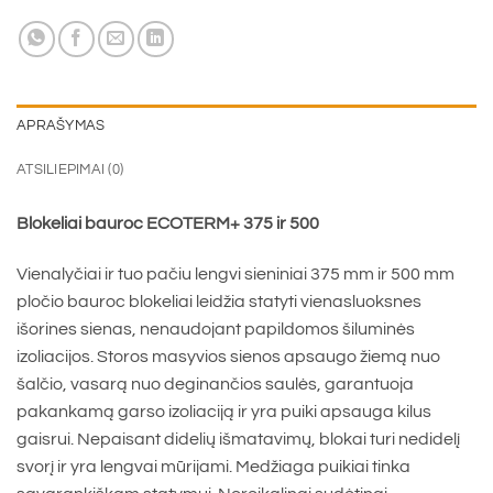
APRAŠYMAS
ATSILIEPIMAI (0)
Blokeliai bauroc ECOTERM+ 375 ir 500
Vienalyčiai ir tuo pačiu lengvi sieniniai 375 mm ir 500 mm
pločio bauroc blokeliai leidžia statyti vienasluoksnes
išorines sienas, nenaudojant papildomos šiluminės
izoliacijos. Storos masyvios sienos apsaugo žiemą nuo
šalčio, vasarą nuo deginančios saulės, garantuoja
pakankamą garso izoliaciją ir yra puiki apsauga kilus
gaisrui. Nepaisant didelių išmatavimų, blokai turi nedidelį
svorį ir yra lengvai mūrijami. Medžiaga puikiai tinka