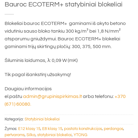
Bauroc ECOTERM+ statybiniai blokeliai
Blokeliai bauroc ECOTERM+ gaminami iš akyto betono
vidutiniu sauso bloko tankiu 300 kg/m³ bei 1,8 N/mm²
atsparumu gniuždymui. Bauroc ECOTERM+ blokeliai
gaminami trijų skirtingų pločių: 300, 375, 500 mm.
Šiluminis laidumas, λ: 0,09 W (mK)
Tik pagal išankstinį užsakymą!
Daugiau informacijos
el.paštu
admin@grupinispirkimas.lt
arba telefonu:
+370
(671) 60080.
Kategorija:
Statybiniai blokeliai
Žymos:
E12 klasy 15
,
E8 klasy 15
,
pastato konstrukcijos
,
perdangos
,
pertvaroms
,
Silka
,
statybiniai blokeliai
,
YTONG