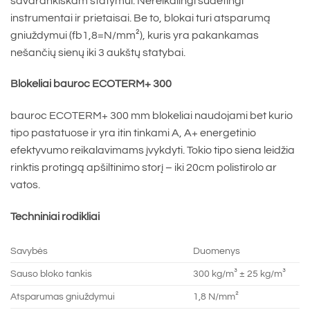
savarankiškam statymui. Nereikalingi sudėtingi
instrumentai ir prietaisai. Be to, blokai turi atsparumą
gniuždymui (fb1,8=N/mm²), kuris yra pakankamas
nešančių sienų iki 3 aukštų statybai.
Blokeliai bauroc ECOTERM+ 300
bauroc ECOTERM+ 300 mm blokeliai naudojami bet kurio
tipo pastatuose ir yra itin tinkami A, A+ energetinio
efektyvumo reikalavimams įvykdyti. Tokio tipo siena leidžia
rinktis protingą apšiltinimo storį – iki 20cm polistirolo ar
vatos.
Techniniai rodikliai
Savybės
Duomenys
Sauso bloko tankis
300 kg/m³ ± 25 kg/m³
Atsparumas gniuždymui
1,8 N/mm²