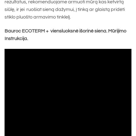
rezultatus, rekomenduojame armuoti mūrą kas ketvirtą
siūlę, ir jei ruošiat sieną dažymui, į tinką ar glaistą pridėti
stiklo pluošto armavimo tinklelį.
Bauroc ECOTERM + viensluoksnė išorinė siena. Mūrijimo
Instrukcija.