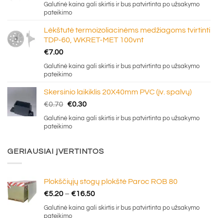
Galutinė kaina gali skirtis ir bus patvirtinta po užsakymo
pateikimo
Lėkštutė termoizoliacinėms medžiagoms tvirtinti
TDP-60, WKRET-MET 100vnt
€
7.00
Galutinė kaina gali skirtis ir bus patvirtinta po užsakymo
pateikimo
Skersinio laikiklis 20X40mm PVC (įv. spalvų)
Original
Current
€
0.70
€
0.30
price
price
Galutinė kaina gali skirtis ir bus patvirtinta po užsakymo
was:
is:
pateikimo
€0.70.
€0.30.
GERIAUSIAI ĮVERTINTOS
Plokščiųjų stogų plokštė Paroc ROB 80
Price
€
5.20
–
€
16.50
range:
Galutinė kaina gali skirtis ir bus patvirtinta po užsakymo
€5.20
pateikimo