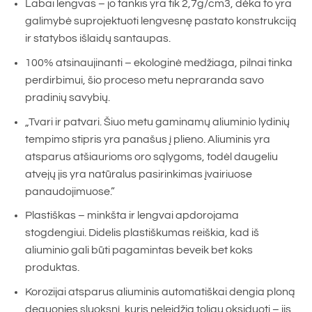
Labai lengvas – jo tankis yra tik 2,7g/cm3, dėka to yra
galimybė suprojektuoti lengvesnę pastato konstrukciją
ir statybos išlaidų santaupas.
100% atsinaujinanti – ekologinė medžiaga, pilnai tinka
perdirbimui, šio proceso metu nepraranda savo
pradinių savybių.
„Tvari ir patvari. Šiuo metu gaminamų aliuminio lydinių
tempimo stipris yra panašus į plieno. Aliuminis yra
atsparus atšiaurioms oro sąlygoms, todėl daugeliu
atvejų jis yra natūralus pasirinkimas įvairiuose
panaudojimuose.”
Plastiškas – minkšta ir lengvai apdorojama
stogdengiui. Didelis plastiškumas reiškia, kad iš
aliuminio gali būti pagamintas beveik bet koks
produktas.
Korozijai atsparus aliuminis automatiškai dengia ploną
deguonies sluoksnį, kuris neleidžia toliau oksiduoti – jis