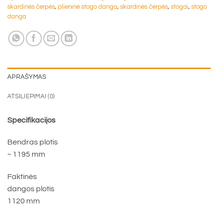
skardinės čerpės
,
plieninė stogo danga
,
skardinės čerpės
,
stogai
,
stogo
danga
APRAŠYMAS
ATSILIEPIMAI (0)
Specifikacijos
Bendras plotis
~ 1195 mm
Faktinės
dangos plotis
1120 mm