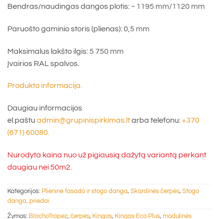
Bendras/naudingas dangos plotis:
~ 1195 mm/1120 mm
Paruošto gaminio storis (plienas):
0,5 mm
Maksimalus lakšto ilgis:
5 750 mm
Įvairios RAL spalvos.
Produkto informacija.
Daugiau informacijos
el.paštu
admin@grupinispirkimas.lt
arba telefonu:
+370
(671) 60080.
Nurodyta kaina nuo už pigiausią dažytą variantą perkant
daugiau nei 50m2.
Kategorijos:
Plieninė fasado ir stogo danga
,
Skardinės čerpės
,
Stogo
danga, priedai
Žymos:
BlachoTrapez
,
čerpės
,
Kingas
,
Kingas Eco Plus
,
modulinės