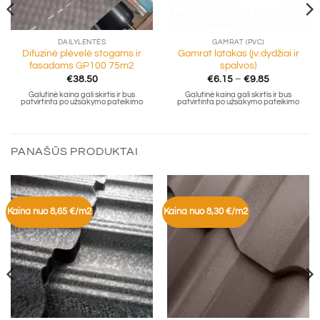
DAILYLENTĖS
GAMRAT (PVC)
Difuzinė plėvelė stogams ir
Gamrat latakas (įv.dydžiai ir
fasadams GP100 75m2
spalvos)
Price
€
38.50
€
6.15
–
€
9.85
range:
Galutinė kaina gali skirtis ir bus
Galutinė kaina gali skirtis ir bus
€6.15
patvirtinta po užsakymo pateikimo
patvirtinta po užsakymo pateikimo
through
€9.85
PANAŠŪS PRODUKTAI
Kaina nuo 8,65 €/m2
Kaina nuo 8,30 €/m2