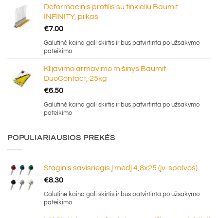
Deformacinis profilis su tinkleliu Baumit
INFINITY, pilkas
€
7.00
Galutinė kaina gali skirtis ir bus patvirtinta po užsakymo
pateikimo
Klijavimo armavimo mišinys Baumit
DuoContact, 25kg
€
6.50
Galutinė kaina gali skirtis ir bus patvirtinta po užsakymo
pateikimo
POPULIARIAUSIOS PREKĖS
Stoginis savisriegis į medį 4,8x25 (įv. spalvos)
€
8.30
Galutinė kaina gali skirtis ir bus patvirtinta po užsakymo
pateikimo