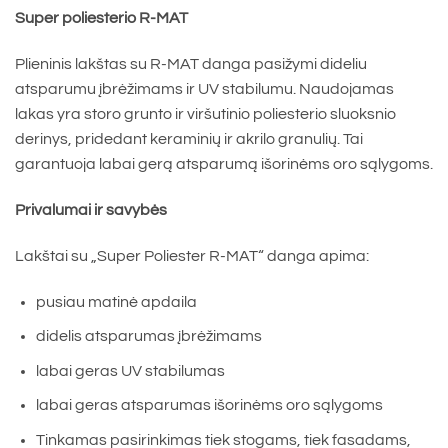
Super poliesterio R-MAT
Plieninis lakštas su R-MAT danga pasižymi dideliu
atsparumu įbrėžimams ir UV stabilumu. Naudojamas
lakas yra storo grunto ir viršutinio poliesterio sluoksnio
derinys, pridedant keraminių ir akrilo granulių. Tai
garantuoja labai gerą atsparumą išorinėms oro sąlygoms.
Privalumai ir savybės
Lakštai su „Super Poliester R-MAT“ danga apima:
pusiau matinė apdaila
didelis atsparumas įbrėžimams
labai geras UV stabilumas
labai geras atsparumas išorinėms oro sąlygoms
Tinkamas pasirinkimas tiek stogams, tiek fasadams,