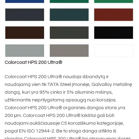
Colorcoat HPS 200 Ultra®
Colorcoat HPS 200 Ultra® naudoja išbandytą ir
naudojamą vien tik TATA Steel įmonėje, Galvalloy metalinę
dangą, kuri yra 95% cinko ir 5% aliuminio mišinys,
užtikrinantis neprilygstamą apsaugą nuo korozijos.
Colorcoat HPS 200 Ultra® organinės dangos storis yra
200 μm. Colorcoat HPS 200 Ultra® lakštai gali būti
naudojami aukščiausioje C5 koroziškumo kategorijoje,
pagal EN ISO 12944-2. Be to stogo danga atlikta iš
skardos Colorcoat HPS 200 Ultra® tai atsparumas išorės