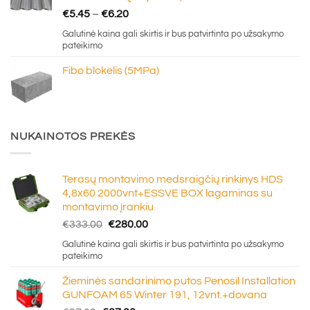
Price
€
5.45
–
€
6.20
range:
Galutinė kaina gali skirtis ir bus patvirtinta po užsakymo
€5.45
pateikimo
through
Fibo blokelis (5MPa)
€6.20
NUKAINOTOS PREKĖS
Terasų montavimo medsraigčių rinkinys HDS
4,8x60 2000vnt+ESSVE BOX lagaminas su
montavimo įrankiu
Original
Current
€
333.00
€
280.00
price
price
Galutinė kaina gali skirtis ir bus patvirtinta po užsakymo
was:
is:
pateikimo
€333.00.
€280.00.
Žieminės sandarinimo putos Penosil Installation
GUNFOAM 65 Winter 191, 12vnt.+dovana