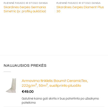
PLIENINĖ FASADO IR STOGO DANGA
PLIENINĖ FASADO IR STOGO DANGA
Skardinės čerpės Germania
Skardinės čerpės Diament Plus
Simetric (įv. profilių aukščiai)
30
NAUJAUSIOS PREKĖS
Armavimo tinklelis Baumit CeramicTex,
222g/m², 50m², sustiprinto pluošto
€
49.00
Galutinė kaina gali skirtis ir bus patvirtinta po užsakymo
pateikimo