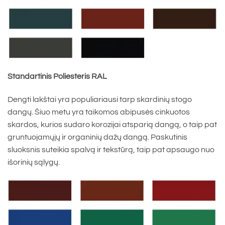
Standartinis Poliesteris RAL
Dengti lakštai yra populiariausi tarp skardinių stogo
dangų. Šiuo metu yra taikomos abipusės cinkuotos
skardos, kurios sudaro korozijai atsparią dangą, o taip pat
gruntuojamųjų ir organinių dažų dangą. Paskutinis
sluoksnis suteikia spalvą ir tekstūrą, taip pat apsaugo nuo
išorinių sąlygų.