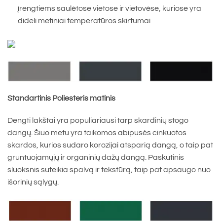
įrengtiems saulėtose vietose ir vietovėse, kuriose yra
dideli metiniai temperatūros skirtumai
Standartinis Poliesteris matinis
Dengti lakštai yra populiariausi tarp skardinių stogo
dangų. Šiuo metu yra taikomos abipusės cinkuotos
skardos, kurios sudaro korozijai atsparią dangą, o taip pat
gruntuojamųjų ir organinių dažų dangą. Paskutinis
sluoksnis suteikia spalvą ir tekstūrą, taip pat apsaugo nuo
išorinių sąlygų.