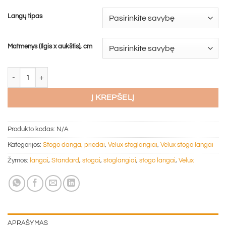
Langų tipas
Matmenys (Ilgis x aukštis), cm
produkto kiekis: Velux Standard stogo langas (įv. matmenys)
Į KREPŠELĮ
Produkto kodas:
N/A
Kategorijos:
Stogo danga, priedai
,
Velux stoglangiai
,
Velux stogo langai
Žymos:
langai
,
Standard
,
stogai
,
stoglangiai
,
stogo langai
,
Velux
APRAŠYMAS