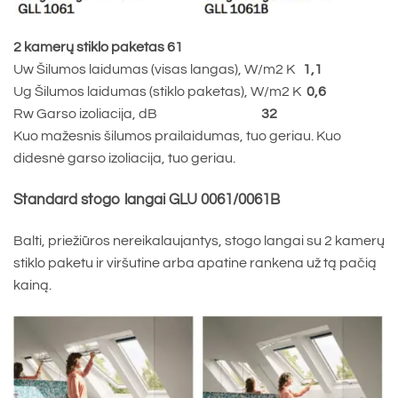
2 kamerų stiklo paketas 61
Uw Šilumos laidumas (visas langas), W/m2 K
1,1
Ug Šilumos laidumas (stiklo paketas), W/m2 K
0,6
Rw Garso izoliacija, dB
32
Kuo mažesnis šilumos prailaidumas, tuo geriau. Kuo
didesnė garso izoliacija, tuo geriau.
Standard stogo langai GLU 0061/0061B
Balti, priežiūros nereikalaujantys, stogo langai su 2 kamerų
stiklo paketu ir viršutine arba apatine rankena už tą pačią
kainą.