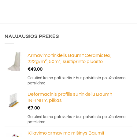
NAUJAUSIOS PREKĖS
Armavimo tinklelis Baumit CeramicTex,
222g/m², 50m², sustiprinto pluošto
€
49.00
Galutinė kaina gali skirtis ir bus patvirtinta po užsakymo
pateikimo
Deformacinis profilis su tinkleliu Baumit
INFINITY, pilkas
€
7.00
Galutinė kaina gali skirtis ir bus patvirtinta po užsakymo
pateikimo
Klijavimo armavimo mišinys Baumit