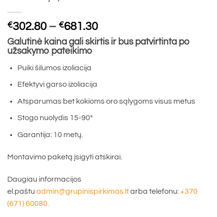
Price
€
302.80
–
€
681.30
range:
Galutinė kaina gali skirtis ir bus patvirtinta po
€302.80
užsakymo pateikimo
through
Puiki šilumos izoliacija
€681.30
Efektyvi garso izoliacija
Atsparumas bet kokioms oro sąlygoms visus metus
Stogo nuolydis 15-90°
Garantija: 10 metų.
Montavimo paketą įsigyti atskirai.
Daugiau informacijos
el.paštu
admin@grupinispirkimas.lt
arba telefonu:
+370
(671) 60080.