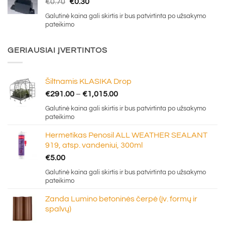
Original
Current
€
0.70
€
0.30
price
price
Galutinė kaina gali skirtis ir bus patvirtinta po užsakymo
was:
is:
pateikimo
€0.70.
€0.30.
GERIAUSIAI ĮVERTINTOS
Šiltnamis KLASIKA Drop
Price
€
291.00
–
€
1,015.00
range:
Galutinė kaina gali skirtis ir bus patvirtinta po užsakymo
€291.00
pateikimo
through
Hermetikas Penosil ALL WEATHER SEALANT
€1,015.00
919, atsp. vandeniui, 300ml
€
5.00
Galutinė kaina gali skirtis ir bus patvirtinta po užsakymo
pateikimo
Zanda Lumino betoninės čerpė (įv. formų ir
spalvų)