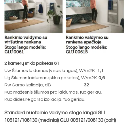
2 kamerų stiklo paketas 61
Uw Šilumos laidumas (visas langas), W/m2K
1,1
Ug Šilumos laidumas (stiklo paketas), W/m2K
0,6
Rw Garso izoliacija, dB
32
Kuo mažesnis šilumos prailaidumas, tuo geriau.
Kuo didesnė garso izoliacija, tuo geriau.
Standard nuotolinio valdymo stogo langai GLL
106121/106130 (mediniai) GLU 006121/006130 (balti)