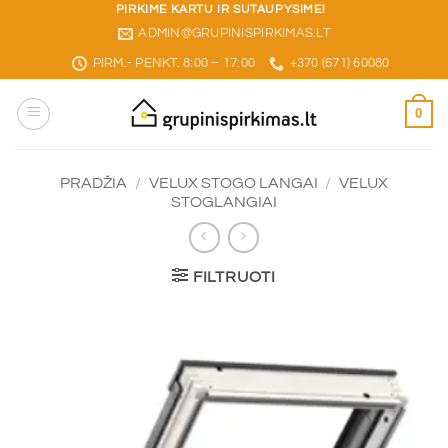
Skip
PIRKIME KARTU IR SUTAUPYSIME!
ADMIN@GRUPINISPIRKIMAS.LT
to
content
PIRM.- PENKT. 8:00 – 17:00
+370 (671) 60080
0
PRADŽIA
/
VELUX STOGO LANGAI
/
VELUX
STOGLANGIAI
FILTRUOTI