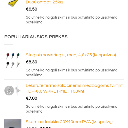
DuoContact, 25kg
€
6.50
Galutinė kaina gali skirtis ir bus patvirtinta po užsakymo
pateikimo
POPULIARIAUSIOS PREKĖS
Stoginis savisriegis į medį 4,8x25 (įv. spalvos)
€
8.30
Galutinė kaina gali skirtis ir bus patvirtinta po užsakymo
pateikimo
Lėkštutė termoizoliacinėms medžiagoms tvirtinti
TDP-60, WKRET-MET 100vnt
€
7.00
Galutinė kaina gali skirtis ir bus patvirtinta po užsakymo
pateikimo
Skersinio laikiklis 20X40mm PVC (įv. spalvų)