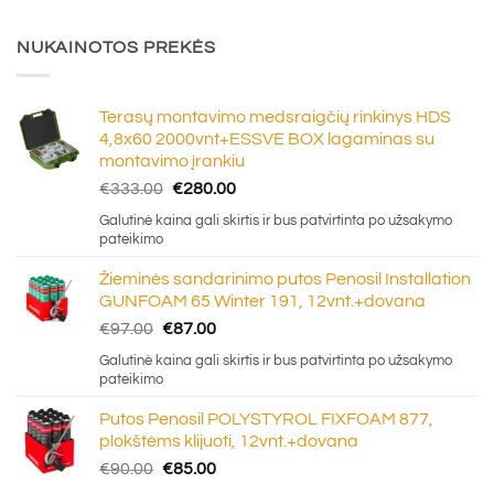
NUKAINOTOS PREKĖS
Terasų montavimo medsraigčių rinkinys HDS
4,8x60 2000vnt+ESSVE BOX lagaminas su
montavimo įrankiu
Original
Current
€
333.00
€
280.00
price
price
Galutinė kaina gali skirtis ir bus patvirtinta po užsakymo
was:
is:
pateikimo
€333.00.
€280.00.
Žieminės sandarinimo putos Penosil Installation
GUNFOAM 65 Winter 191, 12vnt.+dovana
Original
Current
€
97.00
€
87.00
price
price
Galutinė kaina gali skirtis ir bus patvirtinta po užsakymo
was:
is:
pateikimo
€97.00.
€87.00.
Putos Penosil POLYSTYROL FIXFOAM 877,
plokštėms klijuoti, 12vnt.+dovana
Original
Current
€
90.00
€
85.00
price
price