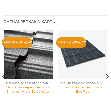
DAŽNAI PERKAMA KARTU...
Kaina nuo 8,65 €/m2
Kaina nuo 7,95 €/m2
PLIENINĖ FASADO IR STOGO DANGA
PLIENINĖ FASADO IR STOGO DANGA
Skardinės čerpės Germania
Skardinės čerpės Kingas
Simetric (įv. profilių aukščiai)
Eco Plus
0
h