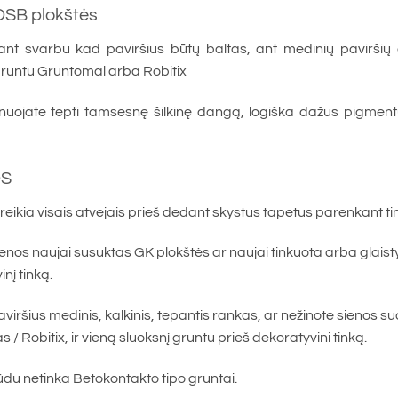
OSB plokštės
ant svarbu kad paviršius būtų baltas, ant medinių paviršių g
 gruntu Gruntomal arba Robitix
nuojate tepti tamsesnę šilkinę dangą, logiška dažus pigmentu
OS
 reikia visais atvejais prieš dedant skystus tapetus parenkant 
ienos naujai susuktas GK plokštės ar naujai tinkuota arba glaist
nį tinką.
aviršius medinis, kalkinis, tepantis rankas, ar nežinote sienos su
/ Robitix, ir vieną sluoksnį gruntu prieš dekoratyvini tinką.
būdu netinka Betokontakto tipo gruntai.