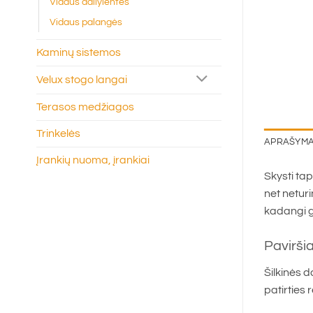
Vidaus dailylentės
Vidaus palangės
Kaminų sistemos
Velux stogo langai
Terasos medžiagos
Trinkelės
APRAŠYM
Įrankių nuoma, įrankiai
Skysti tap
net neturin
kadangi ga
Pavirši
Šilkinės 
patirties 