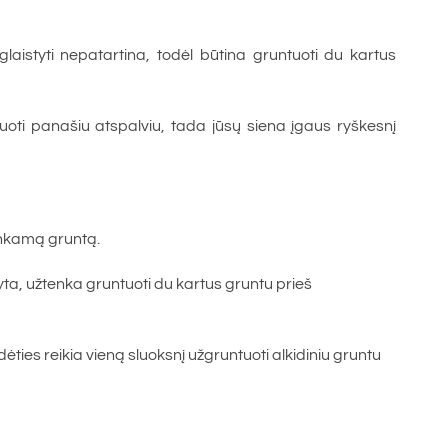
laistyti nepatartina, todėl būtina gruntuoti du kartus
oti panašiu atspalviu, tada jūsų siena įgaus ryškesnį
tinkamą gruntą.
yta, užtenka gruntuoti du kartus gruntu prieš
dėties reikia vieną sluoksnį užgruntuoti alkidiniu gruntu