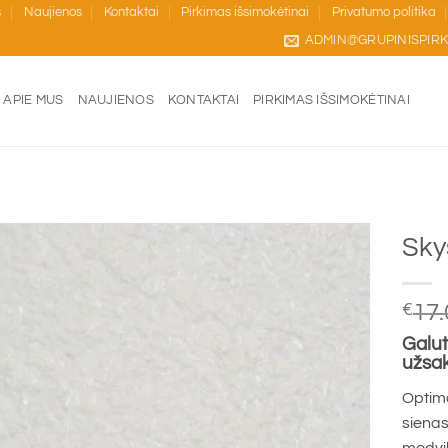
s
Naujienos
Kontaktai
Pirkimas išsimokėtinai
Privatumo politika
ADMIN@GRUPINISPIRK
APIE MUS
NAUJIENOS
KONTAKTAI
PIRKIMAS IŠSIMOKĖTINAI
Sky
€
17.
Galut
užsa
Optima
sienas