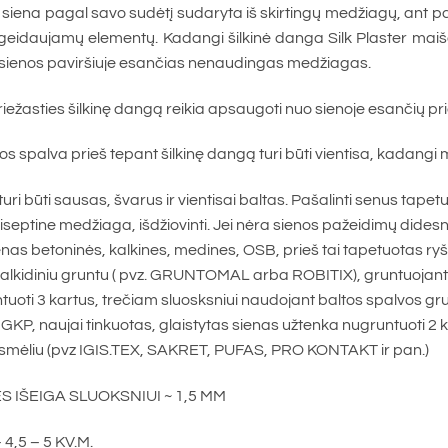
siena pagal savo sudėtį sudaryta iš skirtingų medžiagų, ant pavi
geidaujamų elementų. Kadangi šilkinė danga Silk Plaster maiš
i sienos paviršiuje esančias nenaudingas medžiagas.
riežasties šilkinę dangą reikia apsaugoti nuo sienoje esančių pr
enos spalva prieš tepant šilkinę dangą turi būti vientisa, kadan
turi būti sausas, švarus ir vientisai baltas. Pašalinti senus tapet
iseptine medžiaga, išdžiovinti. Jei nėra sienos pažeidimų didesn
nas betoninės, kalkines, medines, OSB, prieš tai tapetuotas ryški
alkidiniu gruntu ( pvz. GRUNTOMAL arba ROBITIX), gruntuojant an
uoti 3 kartus, trečiam sluosksniui naudojant baltos spalvos grun
 GKP, naujai tinkuotas, glaistytas sienas užtenka nugruntuoti 2 
 smėliu (pvz IGIS.TEX, SAKRET, PUFAS, PRO KONTAKT ir pan.)
 IŠEIGA SLUOKSNIUI ~ 1,5 MM
4,5 – 5 KV.M.