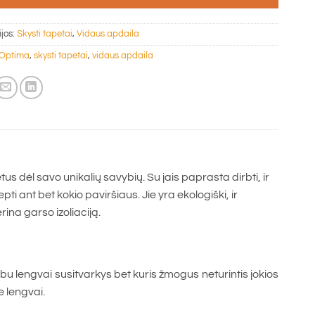
ijos:
Skysti tapetai
,
Vidaus apdaila
Optima
,
skysti tapetai
,
vidaus apdaila
us dėl savo unikalių savybių. Su jais paprasta dirbti, ir
tepti ant bet kokio paviršiaus. Jie yra ekologiški, ir
ina garso izoliaciją.
u lengvai susitvarkys bet kuris žmogus neturintis jokios
e lengvai.