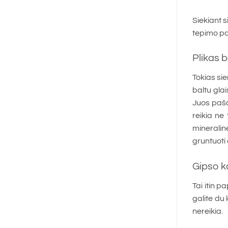
Siekiant 
tepimo pat
Plikas b
Tokias si
baltu glai
Juos paša
reikia ne
mineralin
gruntuoti 
Gipso k
Tai itin p
galite du 
nereikia.