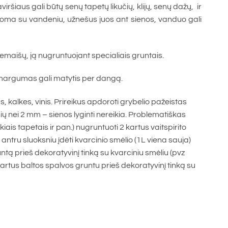
ršiaus gali būtų senų tapetų likučių, klijų, senų dažų, ir
oma su vandeniu, užnešus juos ant sienos, vanduo gali
iemaišų, ją nugruntuojant specialiais gruntais.
gi margumas gali matytis per dangą.
us, kalkes, vinis. Prireikus apdoroti grybelio pažeistas
ių nei 2 mm – sienos lyginti nereikia. Problematiškas
ais tapetais ir pan.) nugruntuoti 2 kartus vaitspirito
tru sluoksniu įdėti kvarcinio smėlio (1L viena sauja)
tą prieš dekoratyvinį tinką su kvarciniu smėliu (pvz
kartus baltos spalvos gruntu prieš dekoratyvinį tinką su