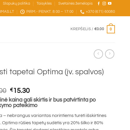
Slapukų politika
Taisyklės
Svetainės žemėlapis
IMAS.LT
PIRM.- PENKT. 8:00 – 17:00
+370 (671) 60080
0
KREPŠELIS /
€
0.00
sti tapetai Optima (įv. spalvos)
Original
Current
00
€
15.30
price
price
inė kaina gali skirtis ir bus patvirtinta po
was:
is:
kymo pateikimo
€17.00.
€15.30.
 – nebrangus variantas norintiems turėti išskirtines
. Optima rūšies tapetų sudėtis yra 20% šilko ir 80%