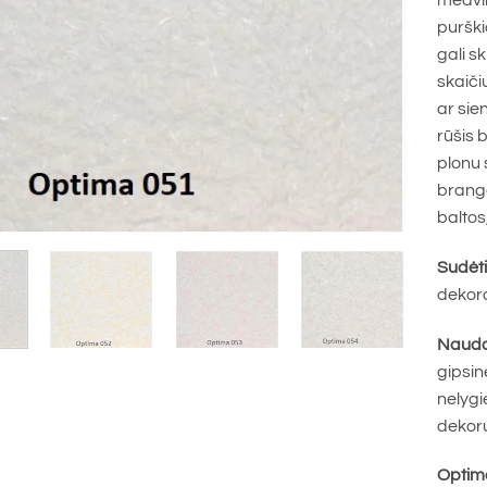
medvil
purški
gali s
skaiči
ar sie
rūšis 
plonu 
brange
baltos
Sudėti
dekora
Naudoj
gipsin
nelygi
dekoru
Optim