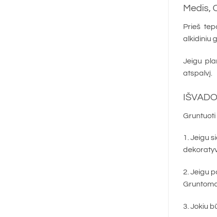
Medis, 
Prieš tep
alkidiniu
Jeigu pla
atspalvį.
IŠVAD
Gruntuoti
1. Jeigu s
dekoratyvi
2. Jeigu p
Gruntomas 
3. Jokiu 