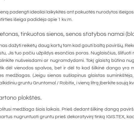
sieną padengti idealiai laikykitės ant pakuotės nurodytos išeigo
irties išeiga padidėja apie 1 kv.m.
etonas, tinkuotos sienos, senos statybos namai (blo
enas dažyti reikėtų daug kartų tam kad gauti baltą paviršių. R
stu, Jis tuo pačiu užpildys esančias poras. Nuglaisčius, šlifuoti 
linkite nušveisdami ar nugramdydami. Tokį glaistą būtina nugrun
 tik dėl vienodos spalvos, bet ir dėl to kad šilkinė danga yra m
es medžiagas. (Jeigu sienas sušlapinus glaistas suminkštėja,
alkidiniu gruntu Gruntomal / Robitix, i vieną litrą įberkite saują k
artono plokštės.
aplitusi medžiaga šiais laikais. Prieš dedant šilkinę dangą pavirš
kartus nugruntuoti gruntu prieš dekoratyvinį tinką IGIS.TEX, kad 