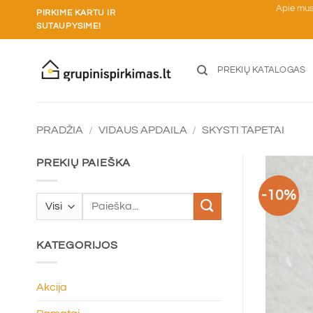
Skip
Apie mu
PIRKIME KARTU IR
to
SUTAUPYSIME!
content
PREKIŲ KATALOGAS
PRADŽIA
/
VIDAUS APDAILA
/
SKYSTI TAPETAI
PREKIŲ PAIEŠKA
-10%
Ieškoti:
KATEGORIJOS
Akcija