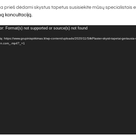
da prieš dėdami skystus tapetus susisiekite mūsų specialistais e
 koncultaciją.
or: Format(s) not supported or source(s) not found
ailą: https://www.grupinispirkimas.lt/wp-content/uploads/2020/11/SilkPlaster-skysti-tapetai-geriausia-
n.com_.mp4?_=1