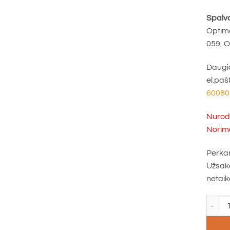
Spalvo
Optim
059, 
Daugia
el.paš
60080
Nurody
Norim
Perkan
Užsaka
netai
produkt