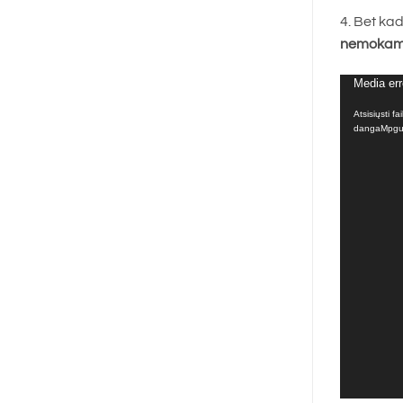
4. Bet ka
nemokamą
Media err
Video
grotuvas
Atsisiųsti f
dangaMpgu