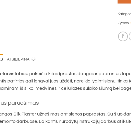
Kategor
Žymos:
AS
ATSILIEPIMAI (0)
etai vis labiau pakeičia kitas įprastas dangas ir paprastus tapet
tis patirties gali lengvai juos uždėti, nereikia lyginti sienų, tinka 
minami iš šilko, medvilnės ir celiuliozės sulaiko šilumą bei pager
aus paruošimas
dangos Silk Plaster užnešimas ant sienos paprastas. Su šiuo darb
remonto darbuose. Laikantis nurodytų instrukcijų darbus atliksit