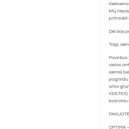
Kiekviena 
kitų nepa
pritraukt
Dėl šios p
Taigi, si
Paviršius 
vietas ant
sienas (se
pagrindu 
arba grunt
IGIS.TEX).
kvarciniu
PAKUOTĖS
OPTIMA – 