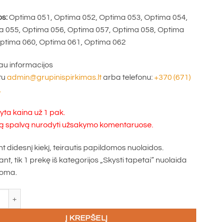
s:
Optima 051, Optima 052, Optima 053, Optima 054,
a 055, Optima 056, Optima 057, Optima 058, Optima
Optima 060, Optima 061, Optima 062
u informacijos
tu
admin@grupinispirkimas.lt
arba telefonu:
+370 (671)
.
ta kaina už 1 pak.
ą spalvą nurodyti užsakymo komentaruose.
t didesnį kiekį, teirautis papildomos nuolaidos.
nt, tik 1 prekę iš kategorijos „Skysti tapetai” nuolaida
koma.
o kiekis: Skysti tapetai Optima (įv. spalvos)
Į KREPŠELĮ