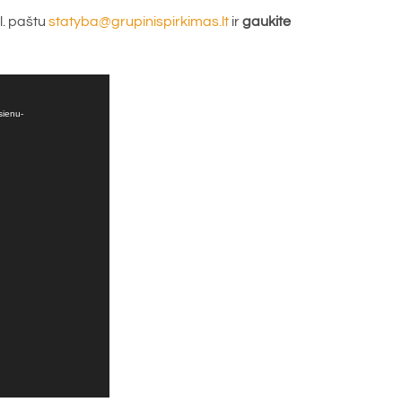
l. paštu
statyba@grupinispirkimas.lt
ir
gaukite
sienu-