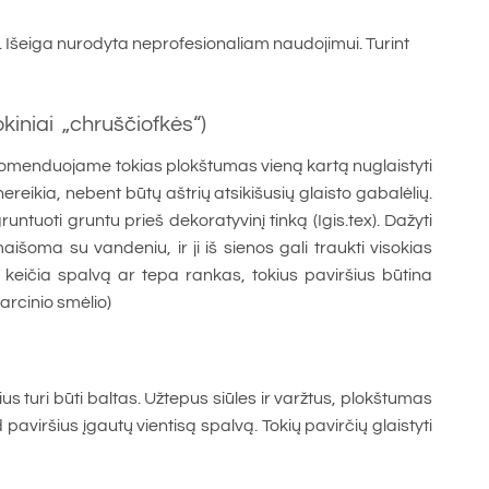
s. Išeiga nurodyta neprofesionaliam naudojimui. Turint
kiniai „chruščiofkės“)
ekomenduojame tokias plokštumas vieną kartą nuglaistyti
nereikia, nebent būtų aštrių atsikišusių glaisto gabalėlių.
tuoti gruntu prieš dekoratyvinį tinką (Igis.tex). Dažyti
aišoma su vandeniu, ir ji iš sienos gali traukti visokias
 keičia spalvą ar tepa rankas, tokius paviršius būtina
varcinio smėlio)
ius turi būti baltas. Užtepus siūles ir varžtus, plokštumas
paviršius įgautų vientisą spalvą. Tokių pavirčių glaistyti