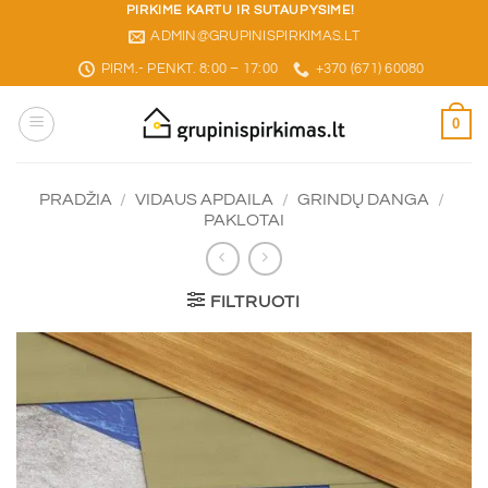
Skip
PIRKIME KARTU IR SUTAUPYSIME!
ADMIN@GRUPINISPIRKIMAS.LT
to
content
PIRM.- PENKT. 8:00 – 17:00
+370 (671) 60080
0
PRADŽIA
/
VIDAUS APDAILA
/
GRINDŲ DANGA
/
PAKLOTAI
FILTRUOTI