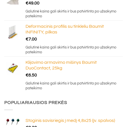
€
49.00
Galutinė kaina gali skirtis ir bus patvirtinta po užsakymo
pateikimo
Deformacinis profilis su tinkleliu Baumit
INFINITY, pilkas
€
7.00
Galutinė kaina gali skirtis ir bus patvirtinta po užsakymo
pateikimo
Klijavimo armavimo mišinys Baumit
DuoContact, 25kg
€
6.50
Galutinė kaina gali skirtis ir bus patvirtinta po užsakymo
pateikimo
POPULIARIAUSIOS PREKĖS
Stoginis savisriegis į medį 4,8x25 (įv. spalvos)