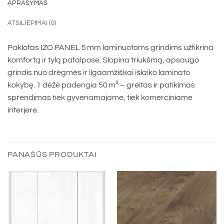
APRAŠYMAS
ATSILIEPIMAI (0)
Paklotas IZO PANEL 5 mm laminuotoms grindims užtikrina
komfortą ir tylą patalpose. Slopina triukšmą, apsaugo
grindis nuo drėgmės ir ilgaamžiškai išlaiko laminato
kokybę. 1 dėžė padengia 50 m² – greitas ir patikimas
sprendimas tiek gyvenamajame, tiek komerciniame
interjere.
PANAŠŪS PRODUKTAI