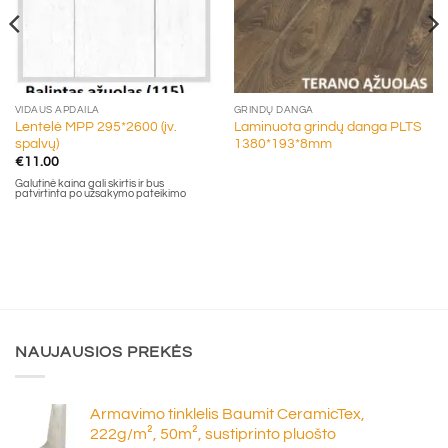
VIDAUS APDAILA
GRINDŲ DANGA
Lentelė MPP 295*2600 (įv.
Laminuota grindų danga PLTS
spalvų)
1380*193*8mm
€
11.00
Galutinė kaina gali skirtis ir bus
patvirtinta po užsakymo pateikimo
NAUJAUSIOS PREKĖS
Armavimo tinklelis Baumit CeramicTex,
222g/m², 50m², sustiprinto pluošto