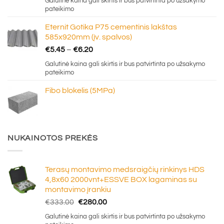
Galutinė kaina gali skirtis ir bus patvirtinta po užsakymo
€5.20
pateikimo
through
Eternit Gotika P75 cementinis lakštas
€16.50
585x920mm (įv. spalvos)
Price
€
5.45
–
€
6.20
range:
Galutinė kaina gali skirtis ir bus patvirtinta po užsakymo
€5.45
pateikimo
through
Fibo blokelis (5MPa)
€6.20
NUKAINOTOS PREKĖS
Terasų montavimo medsraigčių rinkinys HDS
4,8x60 2000vnt+ESSVE BOX lagaminas su
montavimo įrankiu
Original
Current
€
333.00
€
280.00
price
price
Galutinė kaina gali skirtis ir bus patvirtinta po užsakymo
was:
is: