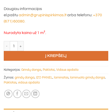
Daugiau informacijos
el.paštu
admin@grupinispirkimas.lt
arba telefonu:
+370
(671) 60080.
Nurodyta kaina už 1 m².
produkto kiekis: Paklotas IZO PANEL 5MM 1X0.5 (1D-50M2)
Į KREPŠELĮ
Kategorijos:
Grindų danga
,
Paklotai
,
Vidaus apdaila
Žymos:
grindų danga
,
IZO PANEL
,
laminatas
,
laminuota grindų danga
,
Paklotas
,
vidaus apdaila