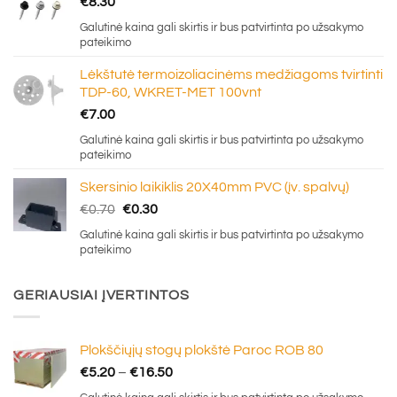
€
8.30
Galutinė kaina gali skirtis ir bus patvirtinta po užsakymo
pateikimo
Lėkštutė termoizoliacinėms medžiagoms tvirtinti
TDP-60, WKRET-MET 100vnt
€
7.00
Galutinė kaina gali skirtis ir bus patvirtinta po užsakymo
pateikimo
Skersinio laikiklis 20X40mm PVC (įv. spalvų)
Original
Current
€
0.70
€
0.30
price
price
Galutinė kaina gali skirtis ir bus patvirtinta po užsakymo
was:
is:
pateikimo
€0.70.
€0.30.
GERIAUSIAI ĮVERTINTOS
Plokščiųjų stogų plokštė Paroc ROB 80
Price
€
5.20
–
€
16.50
range: