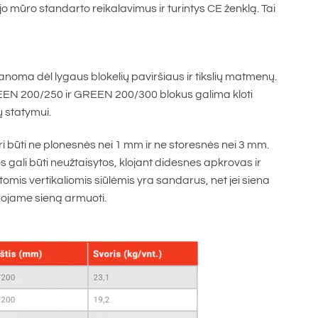
o mūro standarto reikalavimus ir turintys CE ženklą. Tai
manoma dėl lygaus blokelių paviršiaus ir tikslių matmenų.
 GREEN 200/250 ir GREEN 200/300 blokus galima kloti
ų statymui.
 turi būti ne plonesnės nei 1 mm ir ne storesnės nei 3 mm.
gali būti neužtaisytos, klojant didesnes apkrovas ir
ytomis vertikaliomis siūlėmis yra sandarus, net jei siena
uojame sieną armuoti.