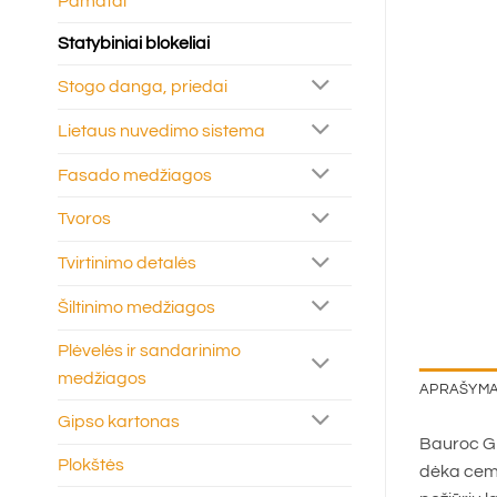
Pamatai
Statybiniai blokeliai
Stogo danga, priedai
Lietaus nuvedimo sistema
Fasado medžiagos
Tvoros
Tvirtinimo detalės
Šiltinimo medžiagos
Plėvelės ir sandarinimo
medžiagos
APRAŠYM
Gipso kartonas
Bauroc GR
Plokštės
dėka ceme