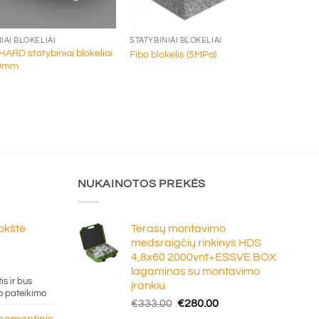
+
IAI BLOKELIAI
STATYBINIAI BLOKELIAI
ARD statybiniai blokeliai
Fibo blokelis (5MPa)
00mm
NUKAINOTOS PREKĖS
lokštė
Terasų montavimo
medsraigčių rinkinys HDS
4,8x60 2000vnt+ESSVE BOX
e
lagaminas su montavimo
ge:
is ir bus
įrankiu
20
o pateikimo
Original
Current
€
333.00
€
280.00
ough
price
price
 cementinis