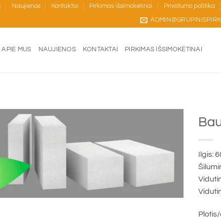
s
Naujienos
Kontaktai
Pirkimas išsimokėtinai
Privatumo politika
ADMIN@GRUPINISPIRK
APIE MUS
NAUJIENOS
KONTAKTAI
PIRKIMAS IŠSIMOKĖTINAI
Bau
Ilgis:
Šilumi
Viduti
Viduti
Plotis