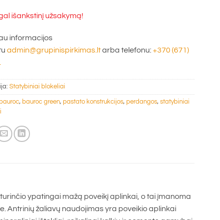
gal išankstinį užsakymą!
u informacijos
tu
admin@grupinispirkimas.lt
arba telefonu:
+370 (671)
.
ija:
Statybiniai blokeliai
bauroc
,
bauroc green
,
pastato konstrukcijos
,
perdangos
,
statybiniai
i
turinčio ypatingai mažą poveikį aplinkai, o tai įmanoma
 Antrinių žaliavų naudojimas yra poveikio aplinkai