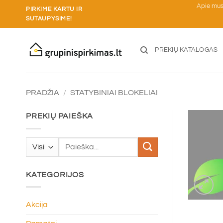
Skip
Apie mu
PIRKIME KARTU IR
to
SUTAUPYSIME!
content
PREKIŲ KATALOGAS
PRADŽIA
/
STATYBINIAI BLOKELIAI
PREKIŲ PAIEŠKA
Ieškoti:
KATEGORIJOS
Akcija