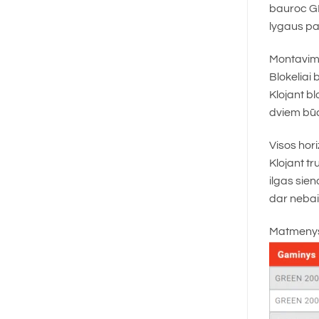
bauroc GRE
lygaus pa
Montavi
Blokeliai 
Klojant b
dviem būd
Visos hori
Klojant t
ilgas sien
dar nebai
Matmeny