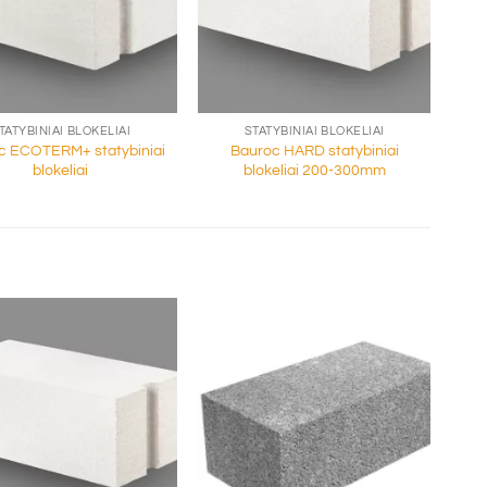
+
TATYBINIAI BLOKELIAI
STATYBINIAI BLOKELIAI
c ECOTERM+ statybiniai
Bauroc HARD statybiniai
blokeliai
blokeliai 200-300mm