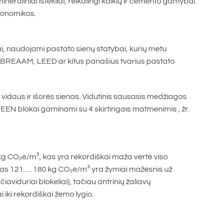
raliniai ištekliai, reikalingi kalkių ir cemento gamybai.
ekonomikos.
iai, naudojami pastato sienų statybai, kurių metu
 į BREAAM, LEED ar kitus panašius tvarius pastato
 vidaus ir išorės sienas. Vidutinis sausasis medžiagos
EEN blokai gaminami su 4 skirtingais matmenimis , žr.
kg CO₂e/m³, kas yra rekordiškai maža vertė viso
as 121…. 180 kg CO₂e/m³ yra žymiai mažesnis už
čiaviduriai blokeliai), tačiau antrinių žaliavų
ki rekordiškai žemo lygio.