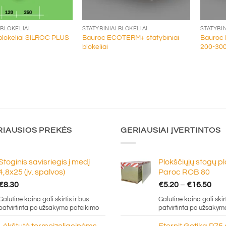
+
+
 BLOKELIAI
STATYBINIAI BLOKELIAI
STATYBIN
i blokeliai SILROC PLUS
Bauroc ECOTERM+ statybiniai
Bauroc H
blokeliai
200-3
RIAUSIOS PREKĖS
GERIAUSIAI ĮVERTINTOS
Stoginis savisriegis į medį
Plokščiųjų stogų p
4,8x25 (įv. spalvos)
Paroc ROB 80
Pric
€
8.30
€
5.20
–
€
16.50
ran
Galutinė kaina gali skirtis ir bus
Galutinė kaina gali skirt
€5.
patvirtinta po užsakymo pateikimo
patvirtinta po užsakym
thr
Lėkštutė termoizoliacinėms
Eternit Gotika P75