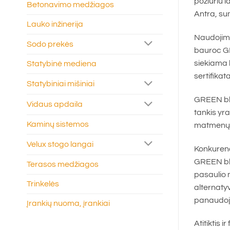
požiūriu l
Betonavimo medžiagos
Antra, sum
Lauko inžinerija
Naudojimo
Sodo prekės
bauroc GRE
siekiama 
Statybinė mediena
sertifikat
Statybiniai mišiniai
GREEN blok
Vidaus apdaila
tankis yr
Kaminų sistemos
matmenų l
Velux stogo langai
Konkuren
GREEN blo
Terasos medžiagos
pasaulio 
Trinkelės
alternatyv
panaudoji
Įrankių nuoma, įrankiai
Atitiktis i