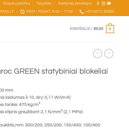
Slapukų politika
Taisyklės
Svetainės žemėlapis
IMAS.LT
PIRM.- PENKT. 8:00 – 17:00
+370 (671) 60080
0
KREPŠELIS /
€
0.00
roc GREEN statybiniai blokeliai
 600 mm
nis laidumas λ 10, dry: 0,11 W/(m·K)
nis tankis: 475 kg/m³
nis stipris gniuždant: 2,1 N/mm² (2,1 MPa)
/aukštis,mm: 300/200; 250/200; 150/400; 100/400