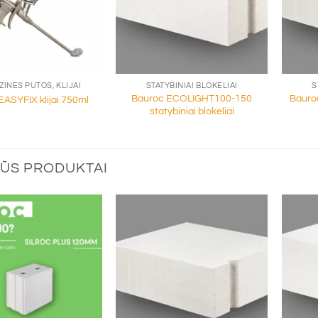
+
+
INĖS PUTOS, KLIJAI
STATYBINIAI BLOKELIAI
S
Bauroc ECOLIGHT100-150
Bauro
EASYFIX klijai 750ml
statybiniai blokeliai
ŪS PRODUKTAI