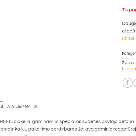
Tik pa
Daugia
el.paš
60080
Kategor
Žymos:
blokelia
AS
ATSILIEPIMAI (0)
EEN blokeliai gaminami iš specialios sudėties akytojo betono, 
nto ir kalkių pakeitimo perdirbama žaliava gaminio receptūroje.