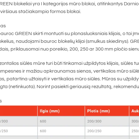
EN blokeliai yra I kategorijos mūro blokai, atitinkantys Darnioj
viršiaus stačiakampio formos blokai.
mas
bauroc GREEN skirti montuoti su plonasluoksniais klijais, o tai į
lokelius, naudojami bauroc blokelių klijai (smulkus skiedinys).
ais, priklausomai nuo poreikio, 200, 250 ar 300 mm pločio sien
zontalios siūlės mūre turi būti tinkamai užpildytos klijais, siūlės
rumpesnes ir mažiau apkraunamas sienas, vertikalios mūro siūlės 
as, patartina užtaisyti ir vertikalias mūro siūles. Mūras su užpild
gta (netinkuota). Norint pasiekti geriausią rezultatą, rekomend
s