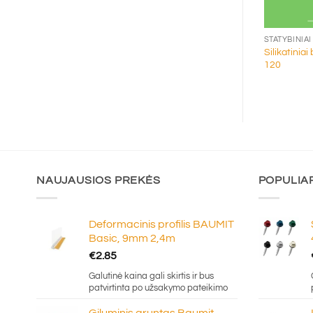
+
+
OKELIAI
STATYBINIAI BLOKELIAI
STATYBINIAI
okeliai Arko M-10,
Silikatinia
Fibo pertvarinis blokelis
 100mm
120
NAUJAUSIOS PREKĖS
POPULIA
Deformacinis profilis BAUMIT
Basic, 9mm 2,4m
€
2.85
Galutinė kaina gali skirtis ir bus
patvirtinta po užsakymo pateikimo
Giluminis gruntas Baumit