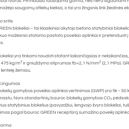
abai tvarus. Pirmiausia tausojama gamta, nes nėra išgaunami mine
ažėja saugomų atliekų kiekiai, o tai yra žingsnis link žiedinės 
 sritis
EN blokeliai – tai klasikiniai akytojo betono statybiniai blokel
kuo mažesnio statomo pastato poveikio aplinkai ir pretenduoti
as.
eliai yra tinkami naudoti statant laikančiąsias ir nelaikančias,
a 475 kg/m³ ir gniuždymo stiprumas fb=2,1 N/mm² (2,1 MPa). GR
entelę žemiau.
cingumas
kelių gamybos poveikio aplinkai vertinimas (GWP) yra tik ~ 50 
mastu. Nors standartinių bauroc blokelių gamybos CO₂ pėdsak
ius statybinius blokelius (pavyzdžiui, lengvojo žvyro blokeliai, tuš
mas pagal bauroc GREEN receptūrą sumažino poveikį aplinkai i
r forma