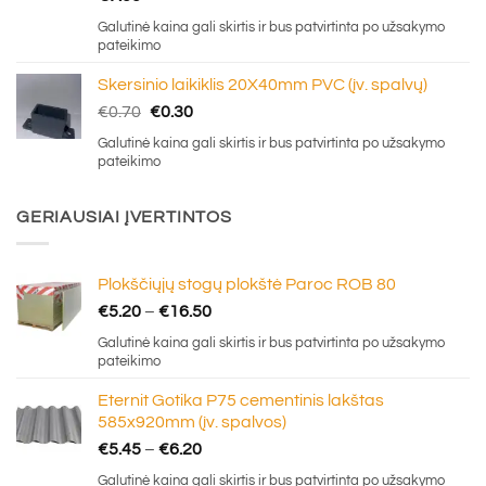
Galutinė kaina gali skirtis ir bus patvirtinta po užsakymo
pateikimo
Skersinio laikiklis 20X40mm PVC (įv. spalvų)
Original
Current
€
0.70
€
0.30
price
price
Galutinė kaina gali skirtis ir bus patvirtinta po užsakymo
was:
is:
pateikimo
€0.70.
€0.30.
GERIAUSIAI ĮVERTINTOS
Plokščiųjų stogų plokštė Paroc ROB 80
Price
€
5.20
–
€
16.50
range:
Galutinė kaina gali skirtis ir bus patvirtinta po užsakymo
€5.20
pateikimo
through
Eternit Gotika P75 cementinis lakštas
€16.50
585x920mm (įv. spalvos)
Price
€
5.45
–
€
6.20
range:
Galutinė kaina gali skirtis ir bus patvirtinta po užsakymo