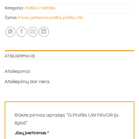
Kategorija:
Profiliai ir detalės
Žymos:
Favor
,
pertvarinis profilis
,
profilis
,
UW
ATSILIEPIMAI (0)
Atsiliepimai
Atsiliepimų dar nėra.
Būkite pirmas aprašęs “G.Profilis UW FAVOR (įv.
ilgiai)”
Jūsų įvertinimas
*