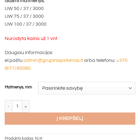
Galimi matmenys:
UW 50 / 37 / 3000
UW 75 / 37 / 3000
UW 100 / 37 / 3000
Nurodyta kaina už 1 vnt.
Daugiau informacijos
el.paštu
admin@grupinispirkimas.lt
arba telefonu:
+370
(671) 60080.
Matmenys, mm
produkto kiekis: G.Profilis UW FAVOR (įv. ilgiai)
Į KREPŠELĮ
Produkto kodas:
N/A