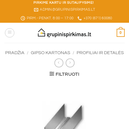
Skip
PIRKIME KARTU IR SUTAUPYSIME!
ADMIN@GRUPINISPIRKIMAS.LT
to
content
PIRM.- PENKT. 8:00 – 17:00
+370 (671) 60080
0
PRADŽIA
/
GIPSO KARTONAS
/
PROFILIAI IR DETALĖS
FILTRUOTI