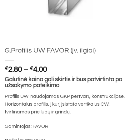
G.Profilis UW FAVOR (įv. ilgiai)
Price
€
2.80
–
€
4.00
range:
Galutinė kaina gali skirtis ir bus patvirtinta po
€2.80
užsakymo pateikimo
through
Profilis UW naudojamas GKP pertvarų konstrukcijose.
€4.00
Horizontalus profilis, į kurį įsistato vertikalus CW,
tvirtinamas prie lubų ir grindų.
Gamintojas: FAVOR