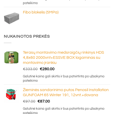
€5.45
pateikimo
through
Fibo blokelis (5MPa)
€6.20
NUKAINOTOS PREKĖS
Terasų montavimo medsraigčių rinkinys HDS
4,8x60 2000vnt+ESSVE BOX lagaminas su
montavimo įrankiu
Original
Current
€
333.00
€
280.00
price
price
Galutinė kaina gali skirtis ir bus patvirtinta po užsakymo
was:
is:
pateikimo
€333.00.
€280.00.
Žieminės sandarinimo putos Penosil Installation
GUNFOAM 65 Winter 191, 12vnt.+dovana
Original
Current
€
97.00
€
87.00
price
price
Galutinė kaina gali skirtis ir bus patvirtinta po užsakymo
was:
is:
pateikimo