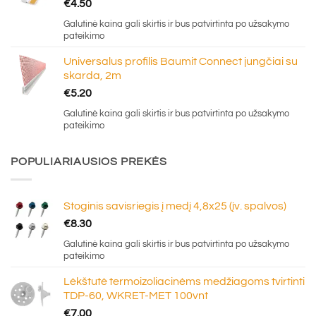
€
4.50
Galutinė kaina gali skirtis ir bus patvirtinta po užsakymo
pateikimo
Universalus profilis Baumit Connect jungčiai su
skarda, 2m
€
5.20
Galutinė kaina gali skirtis ir bus patvirtinta po užsakymo
pateikimo
POPULIARIAUSIOS PREKĖS
Stoginis savisriegis į medį 4,8x25 (įv. spalvos)
€
8.30
Galutinė kaina gali skirtis ir bus patvirtinta po užsakymo
pateikimo
Lėkštutė termoizoliacinėms medžiagoms tvirtinti
TDP-60, WKRET-MET 100vnt
€
7.00