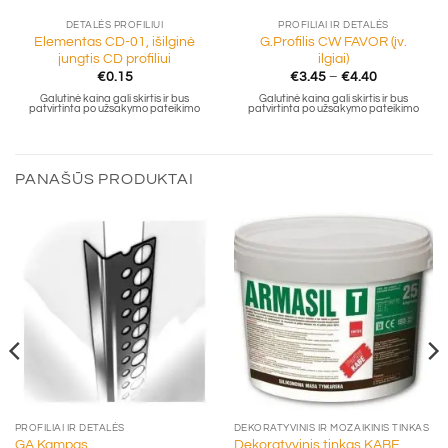
DETALĖS PROFILIUI
PROFILIAI IR DETALĖS
Elementas CD-01, išilginė
G.Profilis CW FAVOR (įv.
jungtis CD profiliui
ilgiai)
Price
€
0.15
€
3.45
–
€
4.40
range:
Galutinė kaina gali skirtis ir bus
Galutinė kaina gali skirtis ir bus
€3.45
patvirtinta po užsakymo pateikimo
patvirtinta po užsakymo pateikimo
through
€4.40
PANAŠŪS PRODUKTAI
PROFILIAI IR DETALĖS
DEKORATYVINIS IR MOZAIKINIS TINKAS
GA Kampas
Dekoratyvinis tinkas KABE