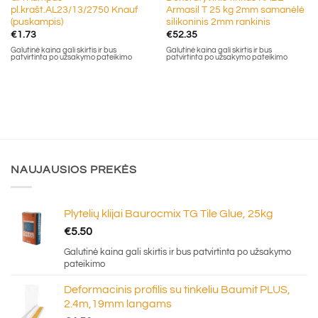
pl.krašt.AL23/13/2750 Knauf
Armasil T 25 kg 2mm samanėlė
(puskampis)
silikoninis 2mm rankinis
€
1.73
€
52.35
Galutinė kaina gali skirtis ir bus
Galutinė kaina gali skirtis ir bus
patvirtinta po užsakymo pateikimo
patvirtinta po užsakymo pateikimo
NAUJAUSIOS PREKĖS
Plytelių klijai Baurocmix TG Tile Glue, 25kg
€
5.50
Galutinė kaina gali skirtis ir bus patvirtinta po užsakymo
pateikimo
Deformacinis profilis su tinkeliu Baumit PLUS,
2.4m,19mm langams