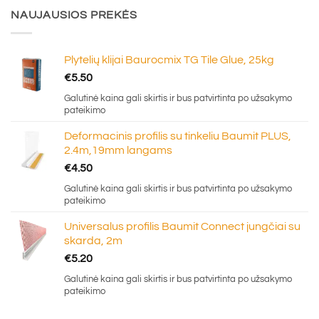
NAUJAUSIOS PREKĖS
Plytelių klijai Baurocmix TG Tile Glue, 25kg
€
5.50
Galutinė kaina gali skirtis ir bus patvirtinta po užsakymo
pateikimo
Deformacinis profilis su tinkeliu Baumit PLUS,
2.4m,19mm langams
€
4.50
Galutinė kaina gali skirtis ir bus patvirtinta po užsakymo
pateikimo
Universalus profilis Baumit Connect jungčiai su
skarda, 2m
€
5.20
Galutinė kaina gali skirtis ir bus patvirtinta po užsakymo
pateikimo