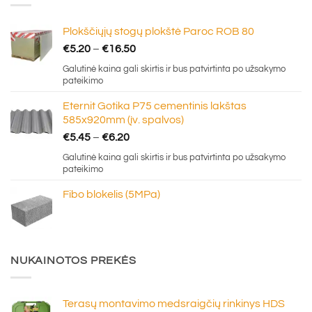
Plokščiųjų stogų plokštė Paroc ROB 80
Price
€
5.20
–
€
16.50
range:
Galutinė kaina gali skirtis ir bus patvirtinta po užsakymo
€5.20
pateikimo
through
Eternit Gotika P75 cementinis lakštas
€16.50
585x920mm (įv. spalvos)
Price
€
5.45
–
€
6.20
range:
Galutinė kaina gali skirtis ir bus patvirtinta po užsakymo
€5.45
pateikimo
through
Fibo blokelis (5MPa)
€6.20
NUKAINOTOS PREKĖS
Terasų montavimo medsraigčių rinkinys HDS