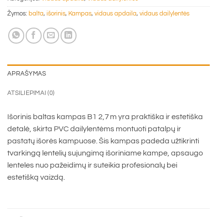
Žymos:
balta
,
išorinis
,
Kampas
,
vidaus apdaila
,
vidaus dailylentės
APRAŠYMAS
ATSILIEPIMAI (0)
Išorinis baltas kampas B1 2,7 m yra praktiška ir estetiška
detalė, skirta PVC dailylentėms montuoti patalpų ir
pastatų išorės kampuose. Šis kampas padeda užtikrinti
tvarkingą lentelių sujungimą išoriniame kampe, apsaugo
lenteles nuo pažeidimų ir suteikia profesionalų bei
estetišką vaizdą.