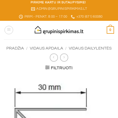
Skip
PIRKIME KARTU IR SUTAUPYSIME!
ADMIN@GRUPINISPIRKIMAS.LT
to
content
PIRM.- PENKT. 8:00 – 17:00
+370 (671) 60080
0
PRADŽIA
/
VIDAUS APDAILA
/
VIDAUS DAILYLENTĖS
FILTRUOTI