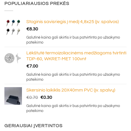
POPULIARIAUSIOS PREKĖS
Stoginis savisriegis į medį 4,8x25 (įv. spalvos)
€
8.30
Galutinė kaina gali skirtis ir bus patvirtinta po užsakymo
pateikimo
Lėkštutė termoizoliacinėms medžiagoms tvirtinti
TDP-60, WKRET-MET 100vnt
€
7.00
Galutinė kaina gali skirtis ir bus patvirtinta po užsakymo
pateikimo
Skersinio laikiklis 20X40mm PVC (įv. spalvų)
Original
Current
€
0.70
€
0.30
price
price
Galutinė kaina gali skirtis ir bus patvirtinta po užsakymo
was:
is:
pateikimo
€0.70.
€0.30.
GERIAUSIAI ĮVERTINTOS