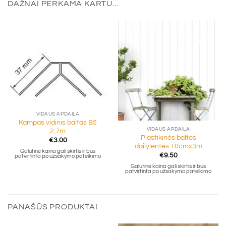
DAŽNAI PERKAMA KARTU...
VIDAUS APDAILA
Kampas vidinis baltas B5
VIDAUS APDAILA
2,7m
Plastikinės baltos
€
3.00
dailylentės 10cmx3m
Galutinė kaina gali skirtis ir bus
€
9.50
patvirtinta po užsakymo pateikimo
Galutinė kaina gali skirtis ir bus
patvirtinta po užsakymo pateikimo
PANAŠŪS PRODUKTAI