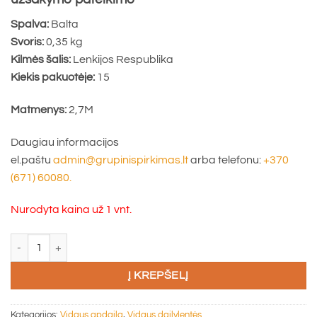
Spalva:
Balta
Svoris:
0,35 kg
Kilmės šalis:
Lenkijos Respublika
Kiekis pakuotėje:
15
Matmenys:
2,7M
Daugiau informacijos
el.paštu
admin@grupinispirkimas.lt
arba telefonu:
+370
(671) 60080.
Nurodyta kaina už 1 vnt.
produkto kiekis: Kampas išorinis baltas B1 2,7m
Į KREPŠELĮ
Kategorijos:
Vidaus apdaila
,
Vidaus dailylentės