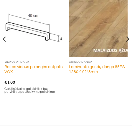
VIDAUS APDAILA
GRINDŲ DANGA
Baltas vidaus palangės antgalis
Laminuota grindų danga 85ES
VOX
1380*191*8mm
€
1.00
Galutinė kaina gali skirtis ir bus
patvirtinta po užsakymo pateikimo