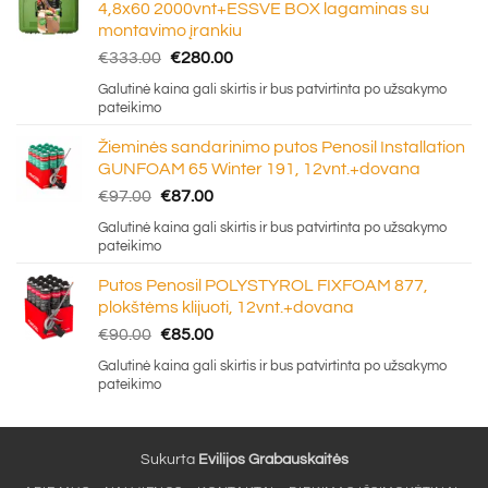
4,8x60 2000vnt+ESSVE BOX lagaminas su
montavimo įrankiu
Original
Current
€
333.00
€
280.00
price
price
Galutinė kaina gali skirtis ir bus patvirtinta po užsakymo
was:
is:
pateikimo
€333.00.
€280.00.
Žieminės sandarinimo putos Penosil Installation
GUNFOAM 65 Winter 191, 12vnt.+dovana
Original
Current
€
97.00
€
87.00
price
price
Galutinė kaina gali skirtis ir bus patvirtinta po užsakymo
was:
is:
pateikimo
€97.00.
€87.00.
Putos Penosil POLYSTYROL FIXFOAM 877,
plokštėms klijuoti, 12vnt.+dovana
Original
Current
€
90.00
€
85.00
price
price
Galutinė kaina gali skirtis ir bus patvirtinta po užsakymo
was:
is:
pateikimo
€90.00.
€85.00.
Sukurta
Evilijos Grabauskaitės