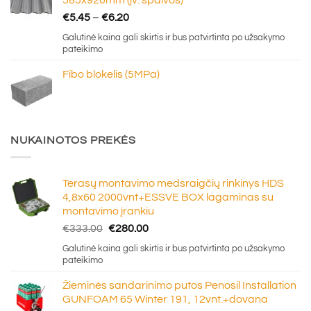
Price
€
5.45
–
€
6.20
range:
Galutinė kaina gali skirtis ir bus patvirtinta po užsakymo
€5.45
pateikimo
through
Fibo blokelis (5MPa)
€6.20
NUKAINOTOS PREKĖS
Terasų montavimo medsraigčių rinkinys HDS
4,8x60 2000vnt+ESSVE BOX lagaminas su
montavimo įrankiu
Original
Current
€
333.00
€
280.00
price
price
Galutinė kaina gali skirtis ir bus patvirtinta po užsakymo
was:
is:
pateikimo
€333.00.
€280.00.
Žieminės sandarinimo putos Penosil Installation
GUNFOAM 65 Winter 191, 12vnt.+dovana