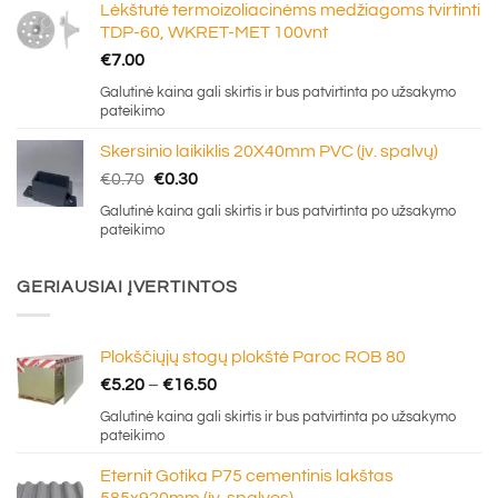
Lėkštutė termoizoliacinėms medžiagoms tvirtinti
TDP-60, WKRET-MET 100vnt
€
7.00
Galutinė kaina gali skirtis ir bus patvirtinta po užsakymo
pateikimo
Skersinio laikiklis 20X40mm PVC (įv. spalvų)
Original
Current
€
0.70
€
0.30
price
price
Galutinė kaina gali skirtis ir bus patvirtinta po užsakymo
was:
is:
pateikimo
€0.70.
€0.30.
GERIAUSIAI ĮVERTINTOS
Plokščiųjų stogų plokštė Paroc ROB 80
Price
€
5.20
–
€
16.50
range:
Galutinė kaina gali skirtis ir bus patvirtinta po užsakymo
€5.20
pateikimo
through
Eternit Gotika P75 cementinis lakštas
€16.50
585x920mm (įv. spalvos)