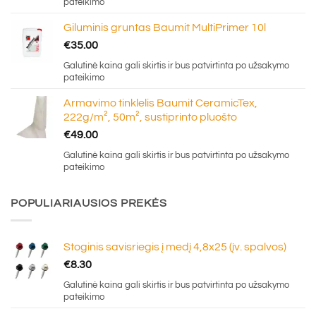
pateikimo
Giluminis gruntas Baumit MultiPrimer 10l
€
35.00
Galutinė kaina gali skirtis ir bus patvirtinta po užsakymo
pateikimo
Armavimo tinklelis Baumit CeramicTex,
222g/m², 50m², sustiprinto pluošto
€
49.00
Galutinė kaina gali skirtis ir bus patvirtinta po užsakymo
pateikimo
POPULIARIAUSIOS PREKĖS
Stoginis savisriegis į medį 4,8x25 (įv. spalvos)
€
8.30
Galutinė kaina gali skirtis ir bus patvirtinta po užsakymo
pateikimo