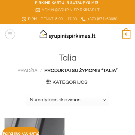
Skip
PIRKIME KARTU IR SUTAUPYSIME!
ADMIN@GRUPINISPIRKIMAS.LT
to
content
PIRM.- PENKT. 8:00 – 17:00
+370 (671) 60080
0
Talia
PRADŽIA
/
PRODUKTAI SU ŽYMOMIS “TALIA”
KATEGORIJOS
Kaina nuo 7,50 €/m2